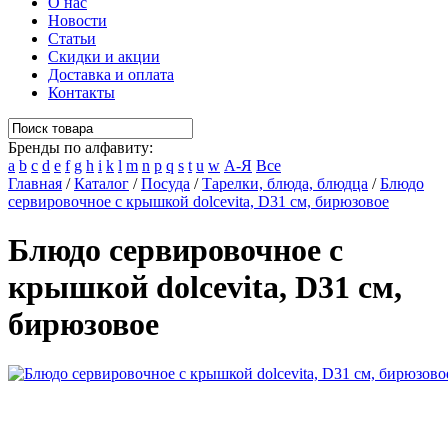
О нас
Новости
Статьи
Скидки и акции
Доставка и оплата
Контакты
Бренды по алфавиту:
a
b
c
d
e
f
g
h
i
k
l
m
n
p
q
s
t
u
w
А-Я
Все
Главная
/
Каталог
/
Посуда
/
Тарелки, блюда, блюдца
/
Блюдо
сервировочное с крышкой dolcevita, D31 см, бирюзовое
Блюдо сервировочное с
крышкой dolcevita, D31 см,
бирюзовое