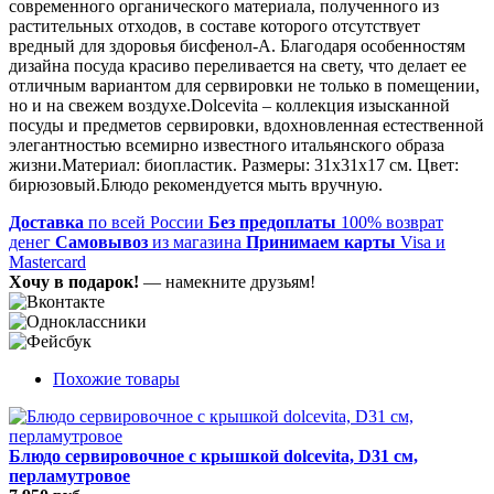
современного органического материала, полученного из
растительных отходов, в составе которого отсутствует
вредный для здоровья бисфенол-А. Благодаря особенностям
дизайна посуда красиво переливается на свету, что делает ее
отличным вариантом для сервировки не только в помещении,
но и на свежем воздухе.Dolcevita – коллекция изысканной
посуды и предметов сервировки, вдохновленная естественной
элегантностью всемирно известного итальянского образа
жизни.Материал: биопластик. Размеры: 31х31х17 см. Цвет:
бирюзовый.Блюдо рекомендуется мыть вручную.
Доставка
по всей России
Без предоплаты
100% возврат
денег
Самовывоз
из магазина
Принимаем карты
Visa и
Mastercard
Хочу в подарок!
— намекните друзьям!
Похожие товары
Блюдо сервировочное с крышкой dolcevita, D31 см,
перламутровое