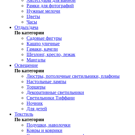
Аксессуары для ванной
Рамки для фотографий
Нужные мелочи
Цветы
Часы
Отдых/дача
По категории
Садовые фигуры
Кашпо уличные
Гамаки, качели
Шезлонг, кресло, лежак
Мангалы
Освещение
По категории
Люстры, потолочные светильники, плафоны
Настольные лампы
Торшеры
Декоративные светильники
Светильники Тиффани
Ночник
Для детей
Текстиль
По категории
Подушки, наволочки
Ковры и коврики