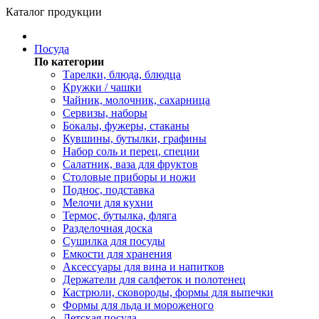
Каталог продукции
Посуда
По категории
Тарелки, блюда, блюдца
Кружки / чашки
Чайник, молочник, сахарница
Сервизы, наборы
Бокалы, фужеры, стаканы
Кувшины, бутылки, графины
Набор соль и перец, специи
Салатник, ваза для фруктов
Столовые приборы и ножи
Поднос, подставка
Мелочи для кухни
Термос, бутылка, фляга
Разделочная доска
Сушилка для посуды
Емкости для хранения
Аксессуары для вина и напитков
Держатели для салфеток и полотенец
Кастрюли, сковороды, формы для выпечки
Формы для льда и мороженого
Детская посуда