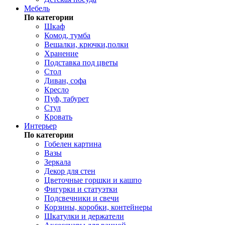
Мебель
По категории
Шкаф
Комод, тумба
Вешалки, крючки,полки
Хранение
Подставка под цветы
Стол
Диван, софа
Кресло
Пуф, табурет
Стул
Кровать
Интерьер
По категории
Гобелен картина
Вазы
Зеркала
Декор для стен
Цветочные горшки и кашпо
Фигурки и статуэтки
Подсвечники и свечи
Корзины, коробки, контейнеры
Шкатулки и держатели