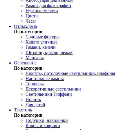
Аксессуары для ванной
Рамки для фотографий
Нужные мелочи
Цветы
Часы
Отдых/дача
По категории
Садовые фигуры
Кашпо уличные
Гамаки, качели
Шезлонг, кресло, лежак
Мангалы
Освещение
По категории
Люстры, потолочные светильники, плафоны
Настольные лампы
Торшеры
Декоративные светильники
Светильники Тиффани
Ночник
Для детей
Текстиль
По категории
Подушки, наволочки
Ковры и коврики