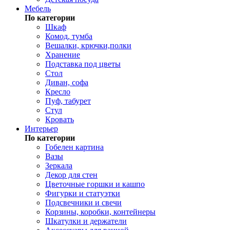
Мебель
По категории
Шкаф
Комод, тумба
Вешалки, крючки,полки
Хранение
Подставка под цветы
Стол
Диван, софа
Кресло
Пуф, табурет
Стул
Кровать
Интерьер
По категории
Гобелен картина
Вазы
Зеркала
Декор для стен
Цветочные горшки и кашпо
Фигурки и статуэтки
Подсвечники и свечи
Корзины, коробки, контейнеры
Шкатулки и держатели