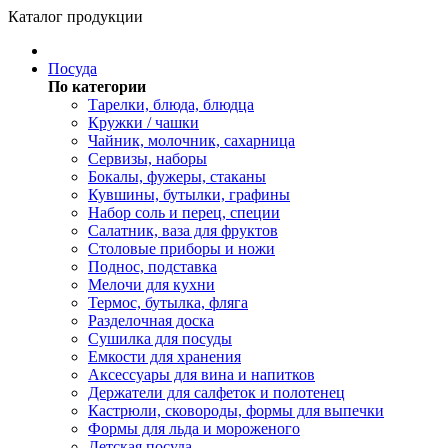
Каталог продукции
Посуда
По категории
Тарелки, блюда, блюдца
Кружки / чашки
Чайник, молочник, сахарница
Сервизы, наборы
Бокалы, фужеры, стаканы
Кувшины, бутылки, графины
Набор соль и перец, специи
Салатник, ваза для фруктов
Столовые приборы и ножи
Поднос, подставка
Мелочи для кухни
Термос, бутылка, фляга
Разделочная доска
Сушилка для посуды
Емкости для хранения
Аксессуары для вина и напитков
Держатели для салфеток и полотенец
Кастрюли, сковороды, формы для выпечки
Формы для льда и мороженого
Детская посуда