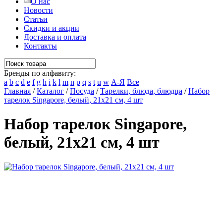
О нас
Новости
Статьи
Скидки и акции
Доставка и оплата
Контакты
Бренды по алфавиту:
a
b
c
d
e
f
g
h
i
k
l
m
n
p
q
s
t
u
w
А-Я
Все
Главная
/
Каталог
/
Посуда
/
Тарелки, блюда, блюдца
/
Набор
тарелок Singapore, белый, 21x21 см, 4 шт
Набор тарелок Singapore,
белый, 21x21 см, 4 шт