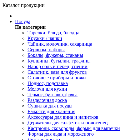
Каталог продукции
Посуда
По категории
Тарелки, блюда, блюдца
Кружки / чашки
Чайник, молочник, сахарница
Сервизы, наборы
Бокалы, фужеры, стаканы
Кувшины, бутылки, графины
Набор соль и перец, специи
Салатник, ваза для фруктов
Столовые приборы и ножи
Поднос, подставка
Мелочи для кухни
Термос, бутылка, фляга
Разделочная доска
Сушилка для посуды
Емкости для хранения
Аксессуары для вина и напитков
Держатели для салфеток и полотенец
Кастрюли, сковороды, формы для выпечки
Формы для льда и мороженого
Детская посуда