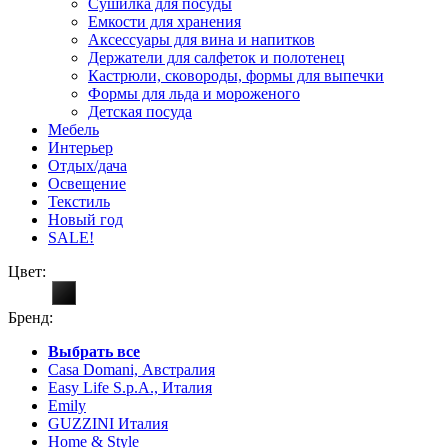
Сушилка для посуды
Емкости для хранения
Аксессуары для вина и напитков
Держатели для салфеток и полотенец
Кастрюли, сковороды, формы для выпечки
Формы для льда и мороженого
Детская посуда
Мебель
Интерьер
Отдых/дача
Освещение
Текстиль
Новый год
SALE!
Цвет:
Бренд:
Выбрать все
Casa Domani, Австралия
Easy Life S.p.A., Италия
Emily
GUZZINI Италия
Home & Style