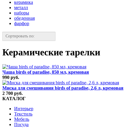
керамика
металл
наборы
обеденная
фарфор
Сортировать по:
Керамические тарелки
Чаша birds of paradise, 850 мл, кремовая
990 руб.
Миска для смешивания birds of paradise, 2,6 л, кремовая
2 700 руб.
КАТАЛОГ
Интерьер
Текстиль
Мебель
Посуда