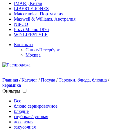
IMARI, Китай
LIBERTY JONES
Matceramica, Португалия
Maxwell & Williams, Австралия
NIPCO
Pozzi Milano 1876
WD LIFESTYLE
Контакты
Санкт-Петербург
Москва
Главная
/
Каталог
/
Посуда
/
Тарелки, блюда, блюдца
/
керамика
Фильтры
Все
блюдо сервировочное
блюдце
глубокая/суповая
десертная
закусочная