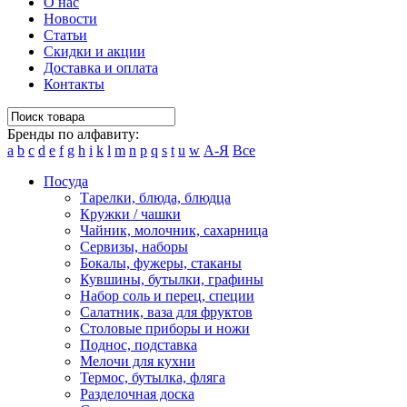
О нас
Новости
Статьи
Скидки и акции
Доставка и оплата
Контакты
Бренды по алфавиту:
a
b
c
d
e
f
g
h
i
k
l
m
n
p
q
s
t
u
w
А-Я
Все
Посуда
Тарелки, блюда, блюдца
Кружки / чашки
Чайник, молочник, сахарница
Сервизы, наборы
Бокалы, фужеры, стаканы
Кувшины, бутылки, графины
Набор соль и перец, специи
Салатник, ваза для фруктов
Столовые приборы и ножи
Поднос, подставка
Мелочи для кухни
Термос, бутылка, фляга
Разделочная доска