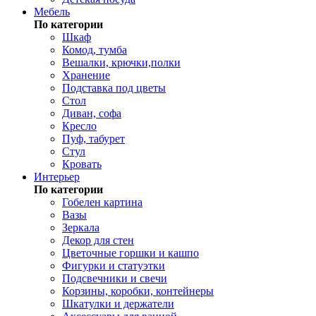
Мебель
По категории
Шкаф
Комод, тумба
Вешалки, крючки,полки
Хранение
Подставка под цветы
Стол
Диван, софа
Кресло
Пуф, табурет
Стул
Кровать
Интерьер
По категории
Гобелен картина
Вазы
Зеркала
Декор для стен
Цветочные горшки и кашпо
Фигурки и статуэтки
Подсвечники и свечи
Корзины, коробки, контейнеры
Шкатулки и держатели