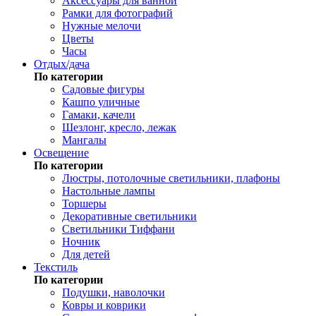
Аксессуары для ванной
Рамки для фотографий
Нужные мелочи
Цветы
Часы
Отдых/дача
По категории
Садовые фигуры
Кашпо уличные
Гамаки, качели
Шезлонг, кресло, лежак
Мангалы
Освещение
По категории
Люстры, потолочные светильники, плафоны
Настольные лампы
Торшеры
Декоративные светильники
Светильники Тиффани
Ночник
Для детей
Текстиль
По категории
Подушки, наволочки
Ковры и коврики