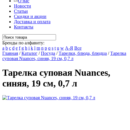
О нас
Новости
Статьи
Скидки и акции
Доставка и оплата
Контакты
Бренды по алфавиту:
a
b
c
d
e
f
g
h
i
k
l
m
n
p
q
s
t
u
w
А-Я
Все
Главная
/
Каталог
/
Посуда
/
Тарелки, блюда, блюдца
/
Тарелка
суповая Nuances, синяя, 19 см, 0,7 л
Тарелка суповая Nuances,
синяя, 19 см, 0,7 л