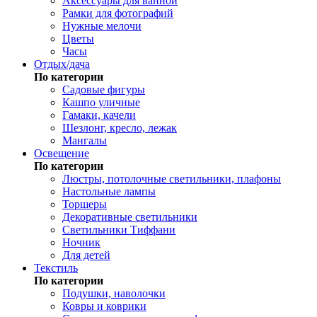
Аксессуары для ванной
Рамки для фотографий
Нужные мелочи
Цветы
Часы
Отдых/дача
По категории
Садовые фигуры
Кашпо уличные
Гамаки, качели
Шезлонг, кресло, лежак
Мангалы
Освещение
По категории
Люстры, потолочные светильники, плафоны
Настольные лампы
Торшеры
Декоративные светильники
Светильники Тиффани
Ночник
Для детей
Текстиль
По категории
Подушки, наволочки
Ковры и коврики