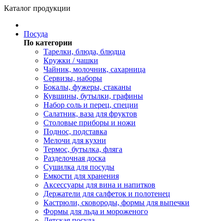
Каталог продукции
Посуда
По категории
Тарелки, блюда, блюдца
Кружки / чашки
Чайник, молочник, сахарница
Сервизы, наборы
Бокалы, фужеры, стаканы
Кувшины, бутылки, графины
Набор соль и перец, специи
Салатник, ваза для фруктов
Столовые приборы и ножи
Поднос, подставка
Мелочи для кухни
Термос, бутылка, фляга
Разделочная доска
Сушилка для посуды
Емкости для хранения
Аксессуары для вина и напитков
Держатели для салфеток и полотенец
Кастрюли, сковороды, формы для выпечки
Формы для льда и мороженого
Детская посуда