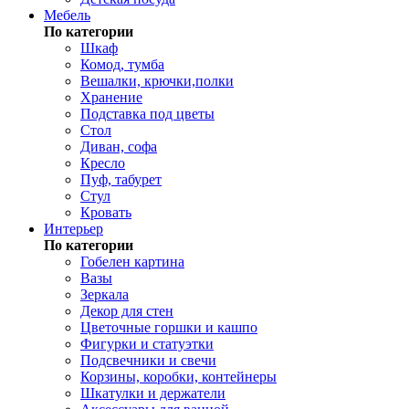
Мебель
По категории
Шкаф
Комод, тумба
Вешалки, крючки,полки
Хранение
Подставка под цветы
Стол
Диван, софа
Кресло
Пуф, табурет
Стул
Кровать
Интерьер
По категории
Гобелен картина
Вазы
Зеркала
Декор для стен
Цветочные горшки и кашпо
Фигурки и статуэтки
Подсвечники и свечи
Корзины, коробки, контейнеры
Шкатулки и держатели