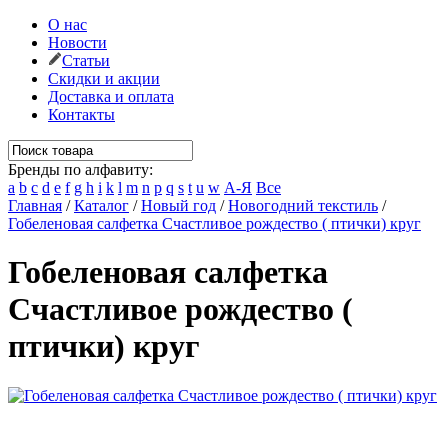
О нас
Новости
Статьи
Скидки и акции
Доставка и оплата
Контакты
Бренды по алфавиту:
a
b
c
d
e
f
g
h
i
k
l
m
n
p
q
s
t
u
w
А-Я
Все
Главная
/
Каталог
/
Новый год
/
Новогодний текстиль
/
Гобеленовая салфетка Счастливое рождество ( птички) круг
Гобеленовая салфетка
Счастливое рождество (
птички) круг