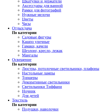
Шкатулки и держатели
Аксессуары для ванной
Рамки для фотографий
Нужные мелочи
Цветы
Часы
Отдых/дача
По категории
Садовые фигуры
Кашпо уличные
Гамаки, качели
Шезлонг, кресло, лежак
Мангалы
Освещение
По категории
Люстры, потолочные светильники, плафоны
Настольные лампы
Торшеры
Декоративные светильники
Светильники Тиффани
Ночник
Для детей
Текстиль
По категории
Подушки, наволочки