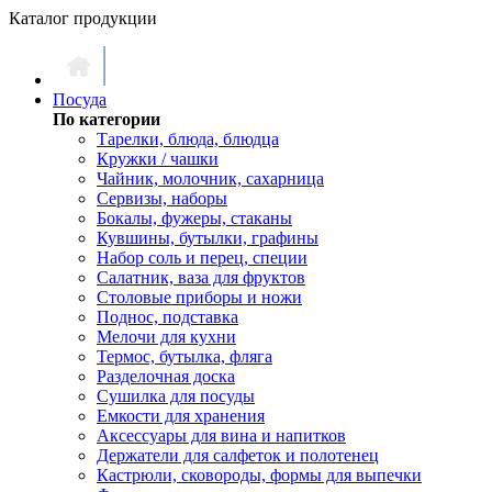
Каталог продукции
Посуда
По категории
Тарелки, блюда, блюдца
Кружки / чашки
Чайник, молочник, сахарница
Сервизы, наборы
Бокалы, фужеры, стаканы
Кувшины, бутылки, графины
Набор соль и перец, специи
Салатник, ваза для фруктов
Столовые приборы и ножи
Поднос, подставка
Мелочи для кухни
Термос, бутылка, фляга
Разделочная доска
Сушилка для посуды
Емкости для хранения
Аксессуары для вина и напитков
Держатели для салфеток и полотенец
Кастрюли, сковороды, формы для выпечки