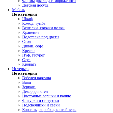
Формы для льда и мороженого
Детская посуда
Мебель
По категории
Шкаф
Комод, тумба
Вешалки, крючки,полки
Хранение
Подставка под цветы
Стол
Диван, софа
Кресло
Пуф, табурет
Стул
Кровать
Интерьер
По категории
Гобелен картина
Вазы
Зеркала
Декор для стен
Цветочные горшки и кашпо
Фигурки и статуэтки
Подсвечники и свечи
Корзины, коробки, контейнеры