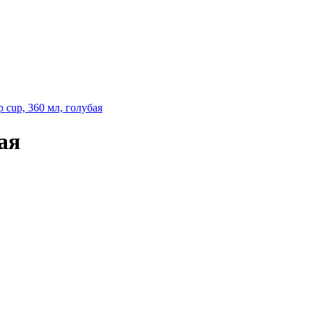
 cup, 360 мл, голубая
ая