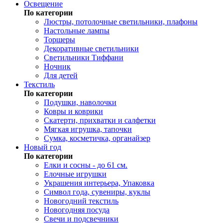
Освещение
По категории
Люстры, потолочные светильники, плафоны
Настольные лампы
Торшеры
Декоративные светильники
Светильники Тиффани
Ночник
Для детей
Текстиль
По категории
Подушки, наволочки
Ковры и коврики
Скатерти, прихватки и салфетки
Мягкая игрушка, тапочки
Сумка, косметичка, органайзер
Новый год
По категории
Елки и сосны - до 61 см.
Елочные игрушки
Украшения интерьера, Упаковка
Символ года, сувениры, куклы
Новогодний текстиль
Новогодняя посуда
Свечи и подсвечники