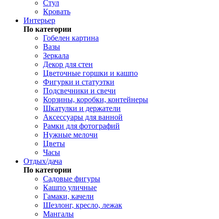
Стул
Кровать
Интерьер
По категории
Гобелен картина
Вазы
Зеркала
Декор для стен
Цветочные горшки и кашпо
Фигурки и статуэтки
Подсвечники и свечи
Корзины, коробки, контейнеры
Шкатулки и держатели
Аксессуары для ванной
Рамки для фотографий
Нужные мелочи
Цветы
Часы
Отдых/дача
По категории
Садовые фигуры
Кашпо уличные
Гамаки, качели
Шезлонг, кресло, лежак
Мангалы