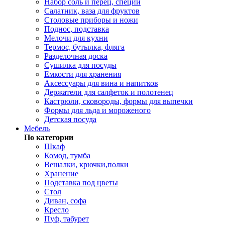
Набор соль и перец, специи
Салатник, ваза для фруктов
Столовые приборы и ножи
Поднос, подставка
Мелочи для кухни
Термос, бутылка, фляга
Разделочная доска
Сушилка для посуды
Емкости для хранения
Аксессуары для вина и напитков
Держатели для салфеток и полотенец
Кастрюли, сковороды, формы для выпечки
Формы для льда и мороженого
Детская посуда
Мебель
По категории
Шкаф
Комод, тумба
Вешалки, крючки,полки
Хранение
Подставка под цветы
Стол
Диван, софа
Кресло
Пуф, табурет