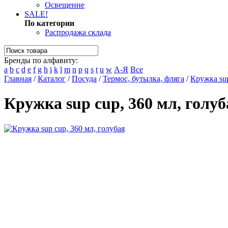
Освещение
SALE!
По категории
Распродажа склада
Бренды по алфавиту:
a
b
c
d
e
f
g
h
i
k
l
m
n
p
q
s
t
u
w
А-Я
Все
Главная
/
Каталог
/
Посуда
/
Термос, бутылка, фляга
/
Кружка sup
Кружка sup cup, 360 мл, голуб