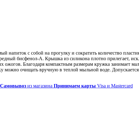
имый напиток с собой на прогулку и сократить количество плас
вредный бисфенол-А. Крышка из силикона плотно прилегает, ис
х ожогов. Благодаря компактным размерам кружка занимает мало
ку можно очищать вручную в теплой мыльной воде. Допускается
Самовывоз
из магазина
Принимаем карты
Visa и Mastercard