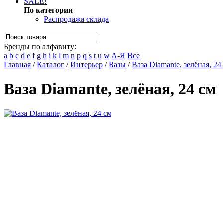
SALE!
По категории
Распродажа склада
Бренды по алфавиту:
a
b
c
d
e
f
g
h
i
k
l
m
n
p
q
s
t
u
w
А-Я
Все
Главная
/
Каталог
/
Интерьер
/
Вазы
/
Ваза Diamante, зелёная, 24
Ваза Diamante, зелёная, 24 см