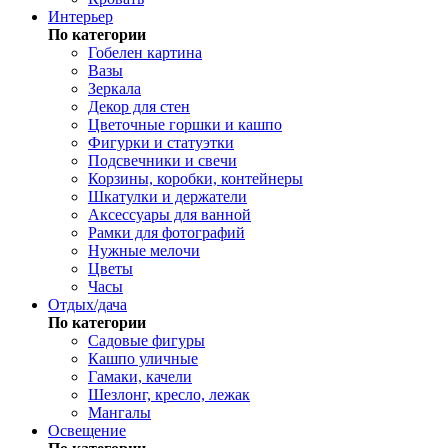
Интерьер
По категории
Гобелен картина
Вазы
Зеркала
Декор для стен
Цветочные горшки и кашпо
Фигурки и статуэтки
Подсвечники и свечи
Корзины, коробки, контейнеры
Шкатулки и держатели
Аксессуары для ванной
Рамки для фотографий
Нужные мелочи
Цветы
Часы
Отдых/дача
По категории
Садовые фигуры
Кашпо уличные
Гамаки, качели
Шезлонг, кресло, лежак
Мангалы
Освещение