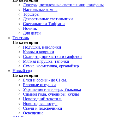
По категории
Люстры, потолочные светильники, плафоны
Настольные лампы
Торшеры
Декоративные светильники
Светильники Тиффани
Ночник
Для детей
Текстиль
По категории
Подушки, наволочки
Ковры и коврики
Скатерти, прихватки и салфетки
Мягкая игрушка, тапочки
Сумка, косметичка, органайзер
Новый год
По категории
Елки и сосны - до 61 см.
Елочные игрушки
Украшения интерьера, Упаковка
Символ года, сувениры, куклы
Новогодний текстиль
Новогодняя посуда
Свечи и подсвечники
Освещение