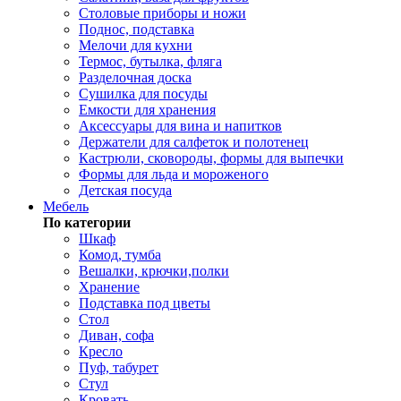
Столовые приборы и ножи
Поднос, подставка
Мелочи для кухни
Термос, бутылка, фляга
Разделочная доска
Сушилка для посуды
Емкости для хранения
Аксессуары для вина и напитков
Держатели для салфеток и полотенец
Кастрюли, сковороды, формы для выпечки
Формы для льда и мороженого
Детская посуда
Мебель
По категории
Шкаф
Комод, тумба
Вешалки, крючки,полки
Хранение
Подставка под цветы
Стол
Диван, софа
Кресло
Пуф, табурет
Стул
Кровать