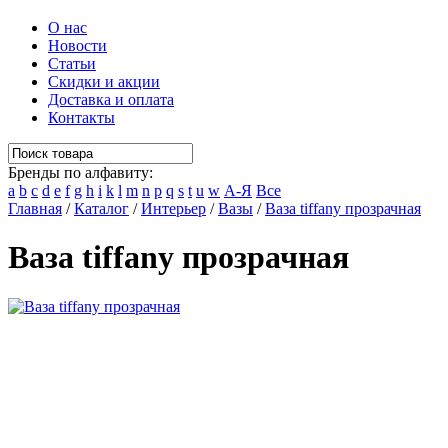
О нас
Новости
Статьи
Скидки и акции
Доставка и оплата
Контакты
Бренды по алфавиту:
a
b
c
d
e
f
g
h
i
k
l
m
n
p
q
s
t
u
w
А-Я
Все
Главная
/
Каталог
/
Интерьер
/
Вазы
/
Ваза tiffany прозрачная
Ваза tiffany прозрачная