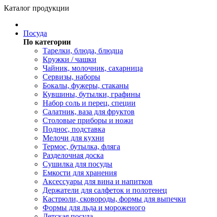
Каталог продукции
Посуда
По категории
Тарелки, блюда, блюдца
Кружки / чашки
Чайник, молочник, сахарница
Сервизы, наборы
Бокалы, фужеры, стаканы
Кувшины, бутылки, графины
Набор соль и перец, специи
Салатник, ваза для фруктов
Столовые приборы и ножи
Поднос, подставка
Мелочи для кухни
Термос, бутылка, фляга
Разделочная доска
Сушилка для посуды
Емкости для хранения
Аксессуары для вина и напитков
Держатели для салфеток и полотенец
Кастрюли, сковороды, формы для выпечки
Формы для льда и мороженого
Детская посуда