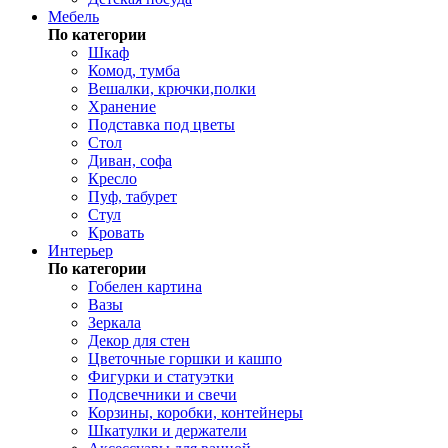
Мебель
По категории
Шкаф
Комод, тумба
Вешалки, крючки,полки
Хранение
Подставка под цветы
Стол
Диван, софа
Кресло
Пуф, табурет
Стул
Кровать
Интерьер
По категории
Гобелен картина
Вазы
Зеркала
Декор для стен
Цветочные горшки и кашпо
Фигурки и статуэтки
Подсвечники и свечи
Корзины, коробки, контейнеры
Шкатулки и держатели