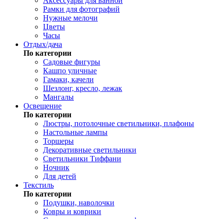
Аксессуары для ванной
Рамки для фотографий
Нужные мелочи
Цветы
Часы
Отдых/дача
По категории
Садовые фигуры
Кашпо уличные
Гамаки, качели
Шезлонг, кресло, лежак
Мангалы
Освещение
По категории
Люстры, потолочные светильники, плафоны
Настольные лампы
Торшеры
Декоративные светильники
Светильники Тиффани
Ночник
Для детей
Текстиль
По категории
Подушки, наволочки
Ковры и коврики