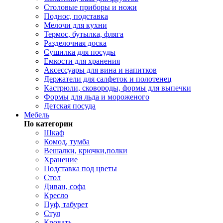
Столовые приборы и ножи
Поднос, подставка
Мелочи для кухни
Термос, бутылка, фляга
Разделочная доска
Сушилка для посуды
Емкости для хранения
Аксессуары для вина и напитков
Держатели для салфеток и полотенец
Кастрюли, сковороды, формы для выпечки
Формы для льда и мороженого
Детская посуда
Мебель
По категории
Шкаф
Комод, тумба
Вешалки, крючки,полки
Хранение
Подставка под цветы
Стол
Диван, софа
Кресло
Пуф, табурет
Стул
Кровать