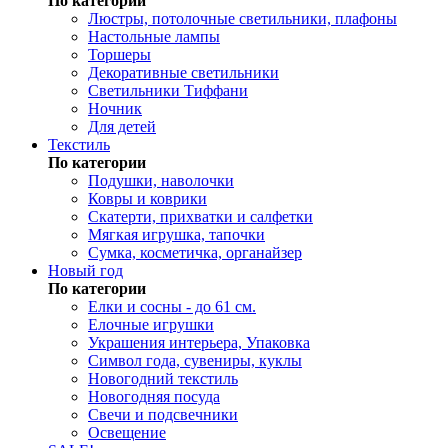
По категории
Люстры, потолочные светильники, плафоны
Настольные лампы
Торшеры
Декоративные светильники
Светильники Тиффани
Ночник
Для детей
Текстиль
По категории
Подушки, наволочки
Ковры и коврики
Скатерти, прихватки и салфетки
Мягкая игрушка, тапочки
Сумка, косметичка, органайзер
Новый год
По категории
Елки и сосны - до 61 см.
Елочные игрушки
Украшения интерьера, Упаковка
Символ года, сувениры, куклы
Новогодний текстиль
Новогодняя посуда
Свечи и подсвечники
Освещение