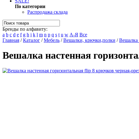
SALE!
По категории
Распродажа склада
Бренды по алфавиту:
a
b
c
d
e
f
g
h
i
k
l
m
n
p
q
s
t
u
w
А-Я
Все
Главная
/
Каталог
/
Мебель
/
Вешалки, крючки,полки
/
Вешалка 
Вешалка настенная горизонтал