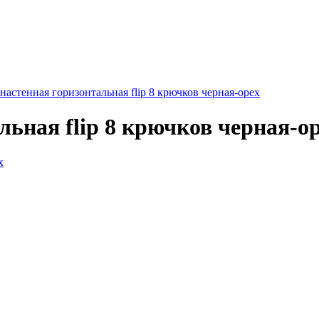
настенная горизонтальная flip 8 крючков черная-орех
ьная flip 8 крючков черная-о