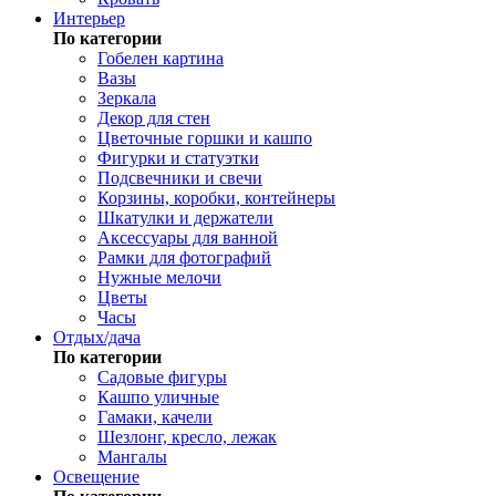
Интерьер
По категории
Гобелен картина
Вазы
Зеркала
Декор для стен
Цветочные горшки и кашпо
Фигурки и статуэтки
Подсвечники и свечи
Корзины, коробки, контейнеры
Шкатулки и держатели
Аксессуары для ванной
Рамки для фотографий
Нужные мелочи
Цветы
Часы
Отдых/дача
По категории
Садовые фигуры
Кашпо уличные
Гамаки, качели
Шезлонг, кресло, лежак
Мангалы
Освещение