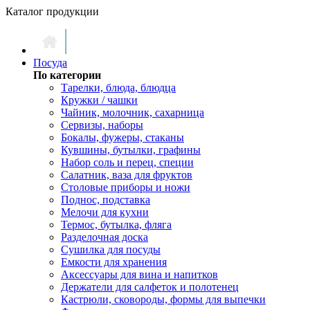
Каталог продукции
Посуда
По категории
Тарелки, блюда, блюдца
Кружки / чашки
Чайник, молочник, сахарница
Сервизы, наборы
Бокалы, фужеры, стаканы
Кувшины, бутылки, графины
Набор соль и перец, специи
Салатник, ваза для фруктов
Столовые приборы и ножи
Поднос, подставка
Мелочи для кухни
Термос, бутылка, фляга
Разделочная доска
Сушилка для посуды
Емкости для хранения
Аксессуары для вина и напитков
Держатели для салфеток и полотенец
Кастрюли, сковороды, формы для выпечки