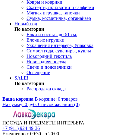
Ковры и коврики
Скатерти, прихватки и салфетки
Мягкая игрушка, тапочки
Сумка, косметичка, органайзер
Новый год
По категории
Елки и сосны - до 61 см.
Елочные игрушки
Украшения интерьера, Упаковка
Символ года, сувениры, куклы
Новогодний текстиль
Новогодняя посуда
Свечи и подсвечники
Освещение
SALE!
По категории
Распродажа склада
Ваша корзина
В корзине:
0
товаров
На сумму:
0
руб.
Список желаний (0)
ПОСУДА И ПРЕДМЕТЫ ИНТЕРЬЕРА
+7 (911) 924-49-36
Ежедневно с 09:30 до 20:00