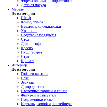
Формы для льда и мороженого
Детская посуда
Мебель
По категории
Шкаф
Комод, тумба
Вешалки, крючки,полки
Хранение
Подставка под цветы
Стол
Диван, софа
Кресло
Пуф, табурет
Стул
Кровать
Интерьер
По категории
Гобелен картина
Вазы
Зеркала
Декор для стен
Цветочные горшки и кашпо
Фигурки и статуэтки
Подсвечники и свечи
Корзины, коробки, контейнеры