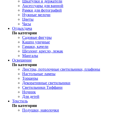
Шкатулки и держатели
Аксессуары для ванной
Рамки для фотографий
Нужные мелочи
Цветы
Часы
Отдых/дача
По категории
Садовые фигуры
Кашпо уличные
Гамаки, качели
Шезлонг, кресло, лежак
Мангалы
Освещение
По категории
Люстры, потолочные светильники, плафоны
Настольные лампы
Торшеры
Декоративные светильники
Светильники Тиффани
Ночник
Для детей
Текстиль
По категории
Подушки, наволочки