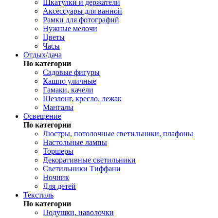
Шкатулки и держатели
Аксессуары для ванной
Рамки для фотографий
Нужные мелочи
Цветы
Часы
Отдых/дача
По категории
Садовые фигуры
Кашпо уличные
Гамаки, качели
Шезлонг, кресло, лежак
Мангалы
Освещение
По категории
Люстры, потолочные светильники, плафоны
Настольные лампы
Торшеры
Декоративные светильники
Светильники Тиффани
Ночник
Для детей
Текстиль
По категории
Подушки, наволочки