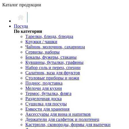
Каталог продукции
Посуда
По категории
Тарелки, блюда, блюдца
Кружки / чашки
Чайник, молочник, сахарница
Сервизы, наборы
Бокалы, фужеры, стаканы
Кувшины, бутылки, графины
Набор соль и перец, специи
Салатник, ваза для фруктов
Столовые приборы и ножи
Поднос, подставка
Мелочи для кухни
Термос, бутылка, фляга
Разделочная доска
Сушилка для посуды
Емкости для хранения
Аксессуары для вина и напитков
Держатели для салфеток и полотенец
Кастрюли, сковороды, формы для выпечки