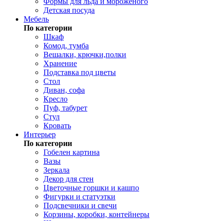
Формы для льда и мороженого
Детская посуда
Мебель
По категории
Шкаф
Комод, тумба
Вешалки, крючки,полки
Хранение
Подставка под цветы
Стол
Диван, софа
Кресло
Пуф, табурет
Стул
Кровать
Интерьер
По категории
Гобелен картина
Вазы
Зеркала
Декор для стен
Цветочные горшки и кашпо
Фигурки и статуэтки
Подсвечники и свечи
Корзины, коробки, контейнеры