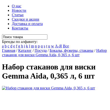
О нас
Новости
Статьи
Скидки и акции
Доставка и оплата
Контакты
Бренды по алфавиту:
a
b
c
d
e
f
g
h
i
k
l
m
n
p
q
s
t
u
w
А-Я
Все
Главная
/
Каталог
/
Посуда
/
Бокалы, фужеры, стаканы
/
Набор
стаканов для виски Gemma Aida, 0,365 л, 6 шт
Набор стаканов для виски
Gemma Aida, 0,365 л, 6 шт