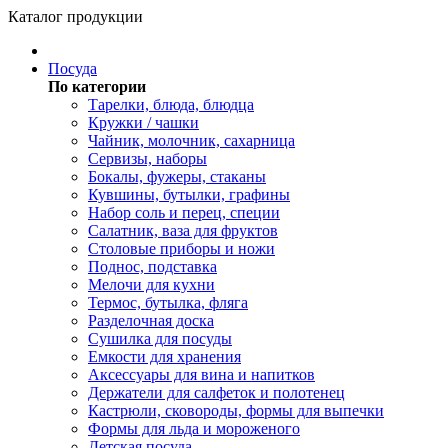
Каталог продукции
Посуда
По категории
Тарелки, блюда, блюдца
Кружки / чашки
Чайник, молочник, сахарница
Сервизы, наборы
Бокалы, фужеры, стаканы
Кувшины, бутылки, графины
Набор соль и перец, специи
Салатник, ваза для фруктов
Столовые приборы и ножи
Поднос, подставка
Мелочи для кухни
Термос, бутылка, фляга
Разделочная доска
Сушилка для посуды
Емкости для хранения
Аксессуары для вина и напитков
Держатели для салфеток и полотенец
Кастрюли, сковороды, формы для выпечки
Формы для льда и мороженого
Детская посуда