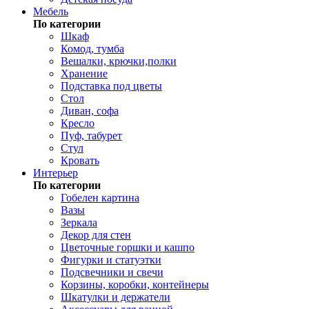
Мебель
По категории
Шкаф
Комод, тумба
Вешалки, крючки,полки
Хранение
Подставка под цветы
Стол
Диван, софа
Кресло
Пуф, табурет
Стул
Кровать
Интерьер
По категории
Гобелен картина
Вазы
Зеркала
Декор для стен
Цветочные горшки и кашпо
Фигурки и статуэтки
Подсвечники и свечи
Корзины, коробки, контейнеры
Шкатулки и держатели