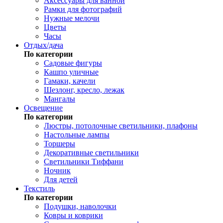
Аксессуары для ванной
Рамки для фотографий
Нужные мелочи
Цветы
Часы
Отдых/дача
По категории
Садовые фигуры
Кашпо уличные
Гамаки, качели
Шезлонг, кресло, лежак
Мангалы
Освещение
По категории
Люстры, потолочные светильники, плафоны
Настольные лампы
Торшеры
Декоративные светильники
Светильники Тиффани
Ночник
Для детей
Текстиль
По категории
Подушки, наволочки
Ковры и коврики