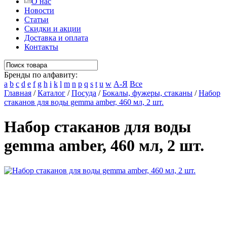
О нас
Новости
Статьи
Скидки и акции
Доставка и оплата
Контакты
Бренды по алфавиту:
a
b
c
d
e
f
g
h
i
k
l
m
n
p
q
s
t
u
w
А-Я
Все
Главная
/
Каталог
/
Посуда
/
Бокалы, фужеры, стаканы
/
Набор
стаканов для воды gemma amber, 460 мл, 2 шт.
Набор стаканов для воды
gemma amber, 460 мл, 2 шт.