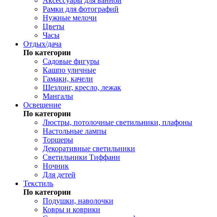
Аксессуары для ванной
Рамки для фотографий
Нужные мелочи
Цветы
Часы
Отдых/дача
По категории
Садовые фигуры
Кашпо уличные
Гамаки, качели
Шезлонг, кресло, лежак
Мангалы
Освещение
По категории
Люстры, потолочные светильники, плафоны
Настольные лампы
Торшеры
Декоративные светильники
Светильники Тиффани
Ночник
Для детей
Текстиль
По категории
Подушки, наволочки
Ковры и коврики