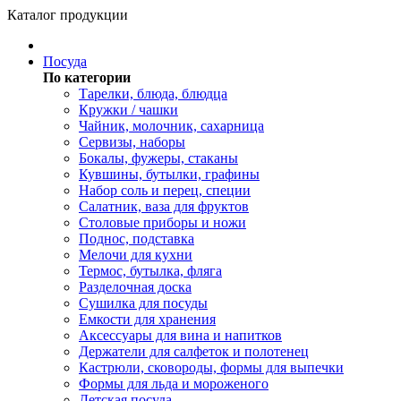
Каталог продукции
Посуда
По категории
Тарелки, блюда, блюдца
Кружки / чашки
Чайник, молочник, сахарница
Сервизы, наборы
Бокалы, фужеры, стаканы
Кувшины, бутылки, графины
Набор соль и перец, специи
Салатник, ваза для фруктов
Столовые приборы и ножи
Поднос, подставка
Мелочи для кухни
Термос, бутылка, фляга
Разделочная доска
Сушилка для посуды
Емкости для хранения
Аксессуары для вина и напитков
Держатели для салфеток и полотенец
Кастрюли, сковороды, формы для выпечки
Формы для льда и мороженого
Детская посуда