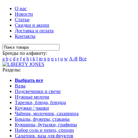
О нас
Новости
Статьи
Скидки и акции
Доставка и оплата
Контакты
Бренды по алфавиту:
a
b
c
d
e
f
g
h
i
k
l
m
n
p
q
s
t
u
w
А-Я
Все
Разделы:
Выбрать все
Вазы
Подсвечники и свечи
Нужные мелочи
Тарелки, блюда, блюдца
Кружки / чашки
Чайник, молочник, сахарница
Бокалы, фужеры, стаканы
Кувшины, бутылки, графины
Набор соль и перец, специи
Салатник, ваза для фруктов