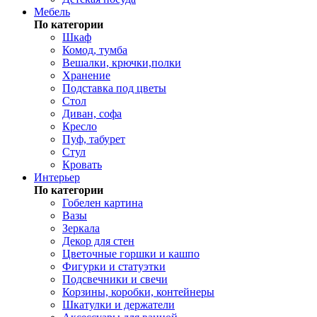
Мебель
По категории
Шкаф
Комод, тумба
Вешалки, крючки,полки
Хранение
Подставка под цветы
Стол
Диван, софа
Кресло
Пуф, табурет
Стул
Кровать
Интерьер
По категории
Гобелен картина
Вазы
Зеркала
Декор для стен
Цветочные горшки и кашпо
Фигурки и статуэтки
Подсвечники и свечи
Корзины, коробки, контейнеры
Шкатулки и держатели