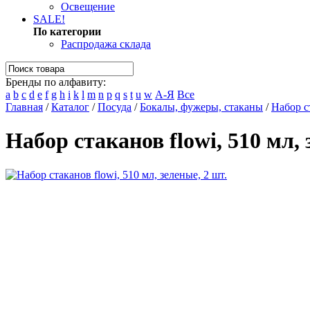
Освещение
SALE!
По категории
Распродажа склада
Бренды по алфавиту:
a
b
c
d
e
f
g
h
i
k
l
m
n
p
q
s
t
u
w
А-Я
Все
Главная
/
Каталог
/
Посуда
/
Бокалы, фужеры, стаканы
/
Набор ст
Набор стаканов flowi, 510 мл, 