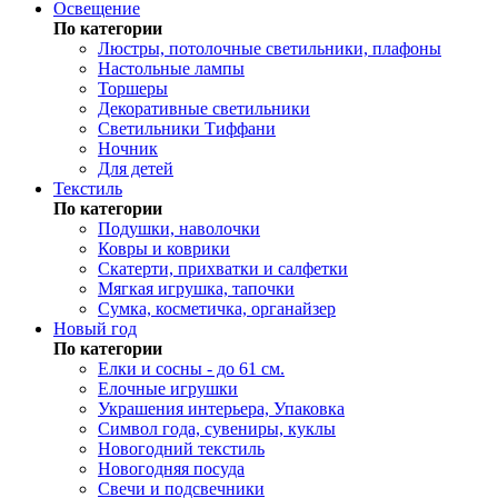
Освещение
По категории
Люстры, потолочные светильники, плафоны
Настольные лампы
Торшеры
Декоративные светильники
Светильники Тиффани
Ночник
Для детей
Текстиль
По категории
Подушки, наволочки
Ковры и коврики
Скатерти, прихватки и салфетки
Мягкая игрушка, тапочки
Сумка, косметичка, органайзер
Новый год
По категории
Елки и сосны - до 61 см.
Елочные игрушки
Украшения интерьера, Упаковка
Символ года, сувениры, куклы
Новогодний текстиль
Новогодняя посуда
Свечи и подсвечники