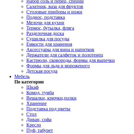
Набор соль и перец, специи
Салатник, ваза для фруктов
Столовые приборы и ножи
Поднос, подставка
Мелочи для кухни
Термос, бутылка, фляга
Разделочная доска
Сушилка для посуды
Емкости для хранения
Аксессуары для вина и напитков
Держатели для салфеток и полотенец
Кастрюли, сковороды, формы для выпечки
Формы для льда и мороженого
Детская посуда
Мебель
По категории
Шкаф
Комод, тумба
Вешалки, крючки,полки
Хранение
Подставка под цветы
Стол
Диван, софа
Кресло
Пуф, табурет