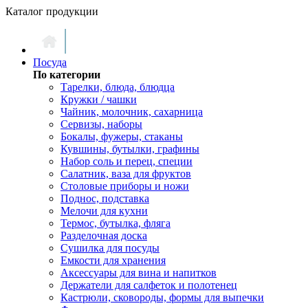
Каталог продукции
Посуда
По категории
Тарелки, блюда, блюдца
Кружки / чашки
Чайник, молочник, сахарница
Сервизы, наборы
Бокалы, фужеры, стаканы
Кувшины, бутылки, графины
Набор соль и перец, специи
Салатник, ваза для фруктов
Столовые приборы и ножи
Поднос, подставка
Мелочи для кухни
Термос, бутылка, фляга
Разделочная доска
Сушилка для посуды
Емкости для хранения
Аксессуары для вина и напитков
Держатели для салфеток и полотенец
Кастрюли, сковороды, формы для выпечки