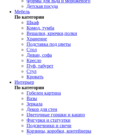
Формы для льда и мороженого
Детская посуда
Мебель
По категории
Шкаф
Комод, тумба
Вешалки, крючки,полки
Хранение
Подставка под цветы
Стол
Диван, софа
Кресло
Пуф, табурет
Стул
Кровать
Интерьер
По категории
Гобелен картина
Вазы
Зеркала
Декор для стен
Цветочные горшки и кашпо
Фигурки и статуэтки
Подсвечники и свечи
Корзины, коробки, контейнеры