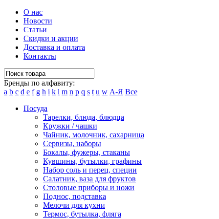
О нас
Новости
Статьи
Скидки и акции
Доставка и оплата
Контакты
Бренды по алфавиту:
a
b
c
d
e
f
g
h
i
k
l
m
n
p
q
s
t
u
w
А-Я
Все
Посуда
Тарелки, блюда, блюдца
Кружки / чашки
Чайник, молочник, сахарница
Сервизы, наборы
Бокалы, фужеры, стаканы
Кувшины, бутылки, графины
Набор соль и перец, специи
Салатник, ваза для фруктов
Столовые приборы и ножи
Поднос, подставка
Мелочи для кухни
Термос, бутылка, фляга