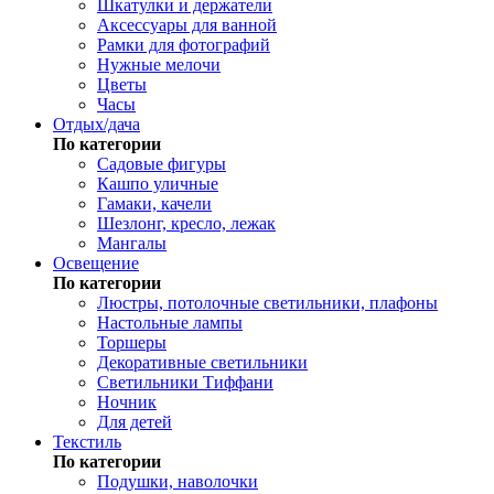
Шкатулки и держатели
Аксессуары для ванной
Рамки для фотографий
Нужные мелочи
Цветы
Часы
Отдых/дача
По категории
Садовые фигуры
Кашпо уличные
Гамаки, качели
Шезлонг, кресло, лежак
Мангалы
Освещение
По категории
Люстры, потолочные светильники, плафоны
Настольные лампы
Торшеры
Декоративные светильники
Светильники Тиффани
Ночник
Для детей
Текстиль
По категории
Подушки, наволочки