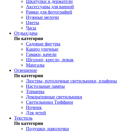
Шкатулки и держатели
Аксессуары для ванной
Рамки для фотографий
Нужные мелочи
Цветы
Часы
Отдых/дача
По категории
Садовые фигуры
Кашпо уличные
Гамаки, качели
Шезлонг, кресло, лежак
Мангалы
Освещение
По категории
Люстры, потолочные светильники, плафоны
Настольные лампы
Торшеры
Декоративные светильники
Светильники Тиффани
Ночник
Для детей
Текстиль
По категории
Подушки, наволочки