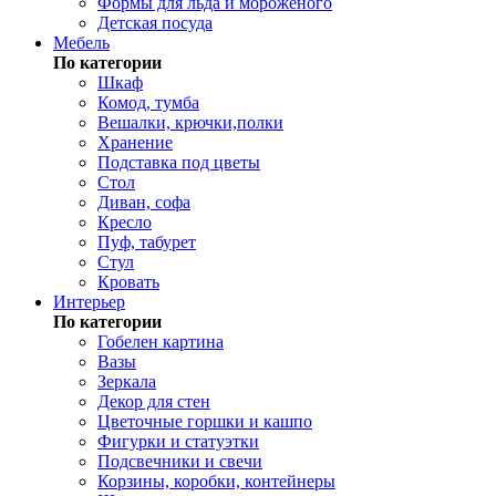
Формы для льда и мороженого
Детская посуда
Мебель
По категории
Шкаф
Комод, тумба
Вешалки, крючки,полки
Хранение
Подставка под цветы
Стол
Диван, софа
Кресло
Пуф, табурет
Стул
Кровать
Интерьер
По категории
Гобелен картина
Вазы
Зеркала
Декор для стен
Цветочные горшки и кашпо
Фигурки и статуэтки
Подсвечники и свечи
Корзины, коробки, контейнеры