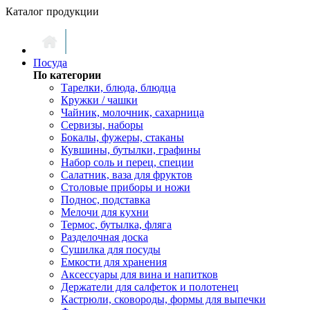
Каталог продукции
Посуда
По категории
Тарелки, блюда, блюдца
Кружки / чашки
Чайник, молочник, сахарница
Сервизы, наборы
Бокалы, фужеры, стаканы
Кувшины, бутылки, графины
Набор соль и перец, специи
Салатник, ваза для фруктов
Столовые приборы и ножи
Поднос, подставка
Мелочи для кухни
Термос, бутылка, фляга
Разделочная доска
Сушилка для посуды
Емкости для хранения
Аксессуары для вина и напитков
Держатели для салфеток и полотенец
Кастрюли, сковороды, формы для выпечки