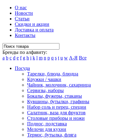
О нас
Новости
Статьи
Скидки и акции
Доставка и оплата
Контакты
Бренды по алфавиту:
a
b
c
d
e
f
g
h
i
k
l
m
n
p
q
s
t
u
w
А-Я
Все
Посуда
Тарелки, блюда, блюдца
Кружки / чашки
Чайник, молочник, сахарница
Сервизы, наборы
Бокалы, фужеры, стаканы
Кувшины, бутылки, графины
Набор соль и перец, специи
Салатник, ваза для фруктов
Столовые приборы и ножи
Поднос, подставка
Мелочи для кухни
Термос, бутылка, фляга