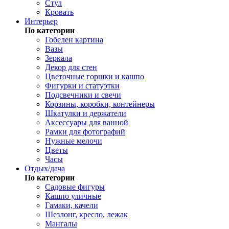
Стул
Кровать
Интерьер
По категории
Гобелен картина
Вазы
Зеркала
Декор для стен
Цветочные горшки и кашпо
Фигурки и статуэтки
Подсвечники и свечи
Корзины, коробки, контейнеры
Шкатулки и держатели
Аксессуары для ванной
Рамки для фотографий
Нужные мелочи
Цветы
Часы
Отдых/дача
По категории
Садовые фигуры
Кашпо уличные
Гамаки, качели
Шезлонг, кресло, лежак
Мангалы