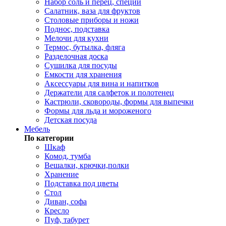
Набор соль и перец, специи
Салатник, ваза для фруктов
Столовые приборы и ножи
Поднос, подставка
Мелочи для кухни
Термос, бутылка, фляга
Разделочная доска
Сушилка для посуды
Емкости для хранения
Аксессуары для вина и напитков
Держатели для салфеток и полотенец
Кастрюли, сковороды, формы для выпечки
Формы для льда и мороженого
Детская посуда
Мебель
По категории
Шкаф
Комод, тумба
Вешалки, крючки,полки
Хранение
Подставка под цветы
Стол
Диван, софа
Кресло
Пуф, табурет