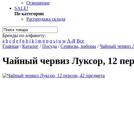
Освещение
SALE!
По категории
Распродажа склада
Бренды по алфавиту:
a
b
c
d
e
f
g
h
i
k
l
m
n
p
q
s
t
u
w
А-Я
Все
Главная
/
Каталог
/
Посуда
/
Сервизы, наборы
/
Чайный червиз Л
Чайный червиз Луксор, 12 пер