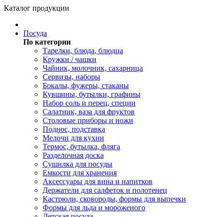
Каталог продукции
Посуда
По категории
Тарелки, блюда, блюдца
Кружки / чашки
Чайник, молочник, сахарница
Сервизы, наборы
Бокалы, фужеры, стаканы
Кувшины, бутылки, графины
Набор соль и перец, специи
Салатник, ваза для фруктов
Столовые приборы и ножи
Поднос, подставка
Мелочи для кухни
Термос, бутылка, фляга
Разделочная доска
Сушилка для посуды
Емкости для хранения
Аксессуары для вина и напитков
Держатели для салфеток и полотенец
Кастрюли, сковороды, формы для выпечки
Формы для льда и мороженого
Детская посуда