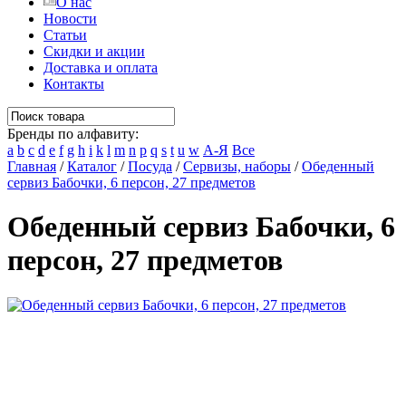
О нас
Новости
Статьи
Скидки и акции
Доставка и оплата
Контакты
Бренды по алфавиту:
a
b
c
d
e
f
g
h
i
k
l
m
n
p
q
s
t
u
w
А-Я
Все
Главная
/
Каталог
/
Посуда
/
Сервизы, наборы
/
Обеденный
сервиз Бабочки, 6 персон, 27 предметов
Обеденный сервиз Бабочки, 6
персон, 27 предметов