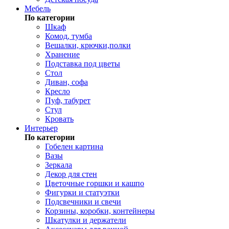
Мебель
По категории
Шкаф
Комод, тумба
Вешалки, крючки,полки
Хранение
Подставка под цветы
Стол
Диван, софа
Кресло
Пуф, табурет
Стул
Кровать
Интерьер
По категории
Гобелен картина
Вазы
Зеркала
Декор для стен
Цветочные горшки и кашпо
Фигурки и статуэтки
Подсвечники и свечи
Корзины, коробки, контейнеры
Шкатулки и держатели