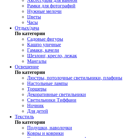
Аксессуары для ванной
Рамки для фотографий
Нужные мелочи
Цветы
Часы
Отдых/дача
По категории
Садовые фигуры
Кашпо уличные
Гамаки, качели
Шезлонг, кресло, лежак
Мангалы
Освещение
По категории
Люстры, потолочные светильники, плафоны
Настольные лампы
Торшеры
Декоративные светильники
Светильники Тиффани
Ночник
Для детей
Текстиль
По категории
Подушки, наволочки
Ковры и коврики