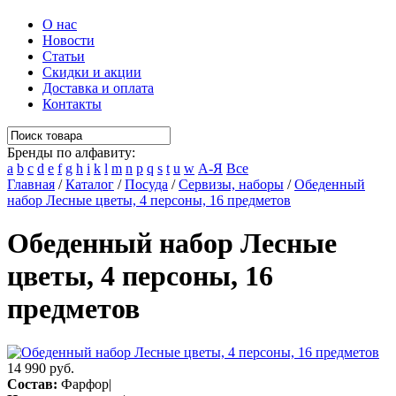
О нас
Новости
Статьи
Скидки и акции
Доставка и оплата
Контакты
Бренды по алфавиту:
a
b
c
d
e
f
g
h
i
k
l
m
n
p
q
s
t
u
w
А-Я
Все
Главная
/
Каталог
/
Посуда
/
Сервизы, наборы
/
Обеденный
набор Лесные цветы, 4 персоны, 16 предметов
Обеденный набор Лесные
цветы, 4 персоны, 16
предметов
14 990 руб.
Состав:
Фарфор|