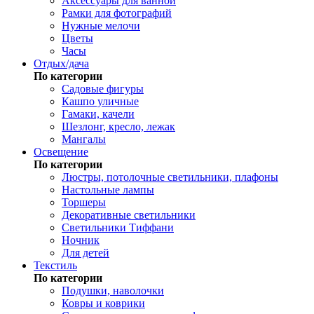
Аксессуары для ванной
Рамки для фотографий
Нужные мелочи
Цветы
Часы
Отдых/дача
По категории
Садовые фигуры
Кашпо уличные
Гамаки, качели
Шезлонг, кресло, лежак
Мангалы
Освещение
По категории
Люстры, потолочные светильники, плафоны
Настольные лампы
Торшеры
Декоративные светильники
Светильники Тиффани
Ночник
Для детей
Текстиль
По категории
Подушки, наволочки
Ковры и коврики