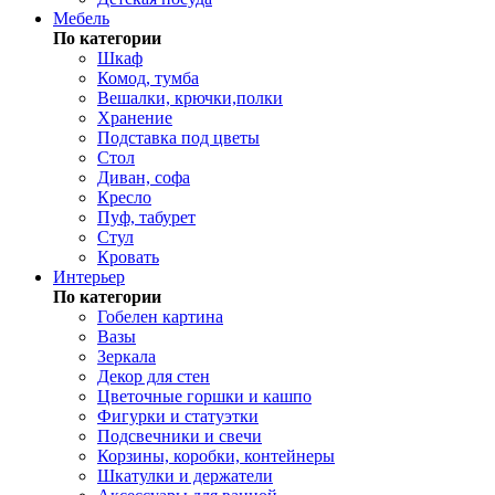
Мебель
По категории
Шкаф
Комод, тумба
Вешалки, крючки,полки
Хранение
Подставка под цветы
Стол
Диван, софа
Кресло
Пуф, табурет
Стул
Кровать
Интерьер
По категории
Гобелен картина
Вазы
Зеркала
Декор для стен
Цветочные горшки и кашпо
Фигурки и статуэтки
Подсвечники и свечи
Корзины, коробки, контейнеры
Шкатулки и держатели