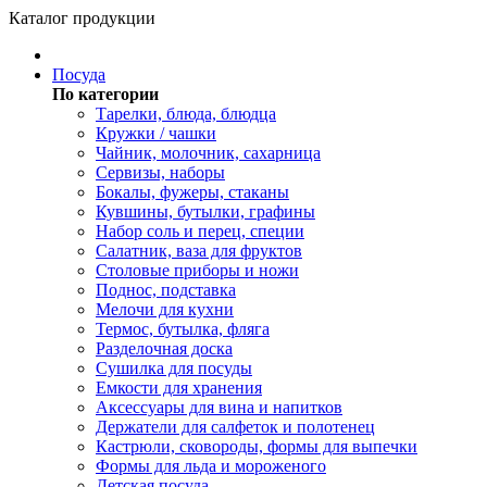
Каталог продукции
Посуда
По категории
Тарелки, блюда, блюдца
Кружки / чашки
Чайник, молочник, сахарница
Сервизы, наборы
Бокалы, фужеры, стаканы
Кувшины, бутылки, графины
Набор соль и перец, специи
Салатник, ваза для фруктов
Столовые приборы и ножи
Поднос, подставка
Мелочи для кухни
Термос, бутылка, фляга
Разделочная доска
Сушилка для посуды
Емкости для хранения
Аксессуары для вина и напитков
Держатели для салфеток и полотенец
Кастрюли, сковороды, формы для выпечки
Формы для льда и мороженого
Детская посуда