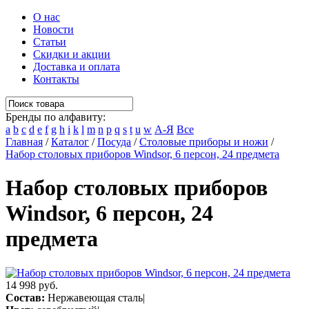
О нас
Новости
Статьи
Скидки и акции
Доставка и оплата
Контакты
Бренды по алфавиту:
a
b
c
d
e
f
g
h
i
k
l
m
n
p
q
s
t
u
w
А-Я
Все
Главная
/
Каталог
/
Посуда
/
Столовые приборы и ножи
/
Набор столовых приборов Windsor, 6 персон, 24 предмета
Набор столовых приборов
Windsor, 6 персон, 24
предмета
14 998 руб.
Состав:
Нержавеющая сталь|