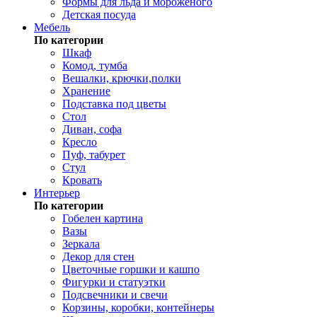
Формы для льда и мороженого
Детская посуда
Мебель
По категории
Шкаф
Комод, тумба
Вешалки, крючки,полки
Хранение
Подставка под цветы
Стол
Диван, софа
Кресло
Пуф, табурет
Стул
Кровать
Интерьер
По категории
Гобелен картина
Вазы
Зеркала
Декор для стен
Цветочные горшки и кашпо
Фигурки и статуэтки
Подсвечники и свечи
Корзины, коробки, контейнеры