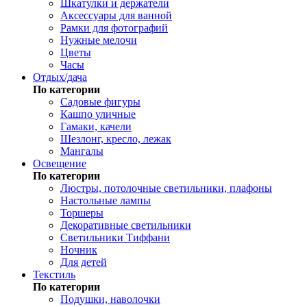
Шкатулки и держатели
Аксессуары для ванной
Рамки для фотографий
Нужные мелочи
Цветы
Часы
Отдых/дача
По категории
Садовые фигуры
Кашпо уличные
Гамаки, качели
Шезлонг, кресло, лежак
Мангалы
Освещение
По категории
Люстры, потолочные светильники, плафоны
Настольные лампы
Торшеры
Декоративные светильники
Светильники Тиффани
Ночник
Для детей
Текстиль
По категории
Подушки, наволочки