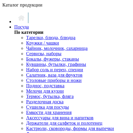
Каталог продукции
Посуда
По категории
Тарелки, блюда, блюдца
Кружки / чашки
Чайник, молочник, сахарница
Сервизы, наборы
Бокалы, фужеры, стаканы
Кувшины, бутылки, графины
Набор соль и перец, специи
Салатник, ваза для фруктов
Столовые приборы и ножи
Поднос, подставка
Мелочи для кухни
Термос, бутылка, фляга
Разделочная доска
Сушилка для посуды
Емкости для хранения
Аксессуары для вина и напитков
Держатели для салфеток и полотенец
Кастрюли, сковороды, формы для выпечки