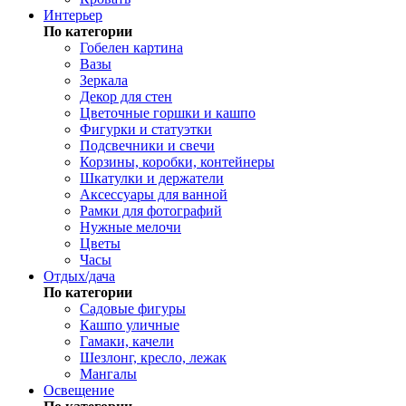
Интерьер
По категории
Гобелен картина
Вазы
Зеркала
Декор для стен
Цветочные горшки и кашпо
Фигурки и статуэтки
Подсвечники и свечи
Корзины, коробки, контейнеры
Шкатулки и держатели
Аксессуары для ванной
Рамки для фотографий
Нужные мелочи
Цветы
Часы
Отдых/дача
По категории
Садовые фигуры
Кашпо уличные
Гамаки, качели
Шезлонг, кресло, лежак
Мангалы
Освещение