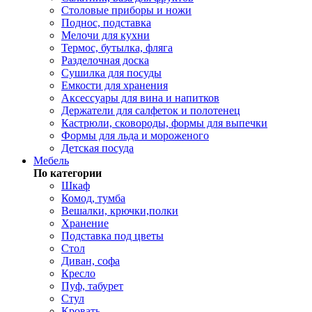
Столовые приборы и ножи
Поднос, подставка
Мелочи для кухни
Термос, бутылка, фляга
Разделочная доска
Сушилка для посуды
Емкости для хранения
Аксессуары для вина и напитков
Держатели для салфеток и полотенец
Кастрюли, сковороды, формы для выпечки
Формы для льда и мороженого
Детская посуда
Мебель
По категории
Шкаф
Комод, тумба
Вешалки, крючки,полки
Хранение
Подставка под цветы
Стол
Диван, софа
Кресло
Пуф, табурет
Стул
Кровать