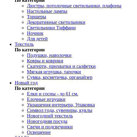
По категории
Люстры, потолочные светильники, плафоны
Настольные лампы
Торшеры
Декоративные светильники
Светильники Тиффани
Ночник
Для детей
Текстиль
По категории
Подушки, наволочки
Ковры и коврики
Скатерти, прихватки и салфетки
Мягкая игрушка, тапочки
Сумка, косметичка, органайзер
Новый год
По категории
Елки и сосны - до 61 см.
Елочные игрушки
Украшения интерьера, Упаковка
Символ года, сувениры, куклы
Новогодний текстиль
Новогодняя посуда
Свечи и подсвечники
Освещение