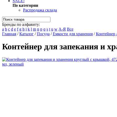
SALE!
По категории
Распродажа склада
Бренды по алфавиту:
a
b
c
d
e
f
g
h
i
k
l
m
n
p
q
s
t
u
w
А-Я
Все
Главная
/
Каталог
/
Посуда
/
Емкости для хранения
/
Контейнер 
Контейнер для запекания и х