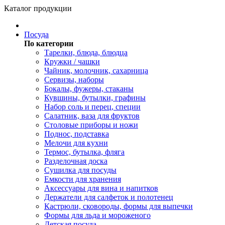
Каталог продукции
Посуда
По категории
Тарелки, блюда, блюдца
Кружки / чашки
Чайник, молочник, сахарница
Сервизы, наборы
Бокалы, фужеры, стаканы
Кувшины, бутылки, графины
Набор соль и перец, специи
Салатник, ваза для фруктов
Столовые приборы и ножи
Поднос, подставка
Мелочи для кухни
Термос, бутылка, фляга
Разделочная доска
Сушилка для посуды
Емкости для хранения
Аксессуары для вина и напитков
Держатели для салфеток и полотенец
Кастрюли, сковороды, формы для выпечки
Формы для льда и мороженого
Детская посуда