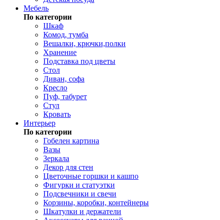
Мебель
По категории
Шкаф
Комод, тумба
Вешалки, крючки,полки
Хранение
Подставка под цветы
Стол
Диван, софа
Кресло
Пуф, табурет
Стул
Кровать
Интерьер
По категории
Гобелен картина
Вазы
Зеркала
Декор для стен
Цветочные горшки и кашпо
Фигурки и статуэтки
Подсвечники и свечи
Корзины, коробки, контейнеры
Шкатулки и держатели