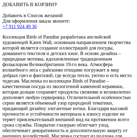
ДОБАВИТЬ В КОРЗИНУ
Добавить в Список желаний
Для оформления заказа звоните:
+7 911 924 49 36
Коллекция Birds of Paradise разработана английской
художницей Karen Wall, основным направлением творчества
которой является создание иллюстраций для посуды,
домашнего текстиля и детских книг. В основе дизайна –
природные мотивы, вдохновленные традиционным
фольклором Великобритании 19-го века. Атмосфера
волшебного леса с райскими птицами погружает в мир
добрых грез и фантазий, где всегда тепло, уютно и есть место
чудесам. Масленка из коллекции Birds of Paradise –
качественная посуда из экологичной каменной керамики,
которая дольше сохраняет продукты свежими и великолепно
дополняет любую сервировку. Отличительной особенностью
серии является объемный узор природной тематики,
придающий дизайну элегантные нотки. Благодаря высокой
прочности и устойчивости материала к износу изделие не
теряет привлекательный внешний вид на протяжении всего
срока службы. Покрытие глазурью облегчает уход,
обеспечивает декоративность и дополнительную защиту от
внешних воздействий. Масленка состоит из поддона для