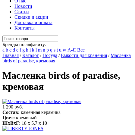
О нас
Новости
Статьи
Скидки и акции
Доставка и оплата
Контакты
Бренды по алфавиту:
a
b
c
d
e
f
g
h
i
k
l
m
n
p
q
s
t
u
w
А-Я
Все
Главная
/
Каталог
/
Посуда
/
Емкости для хранения
/
Масленка
birds of paradise, кремовая
Масленка birds of paradise,
кремовая
1 290 руб.
Состав:
каменная керамика
Цвет:
кремовый
ШхВхГ:
18 x 5,7 x 10