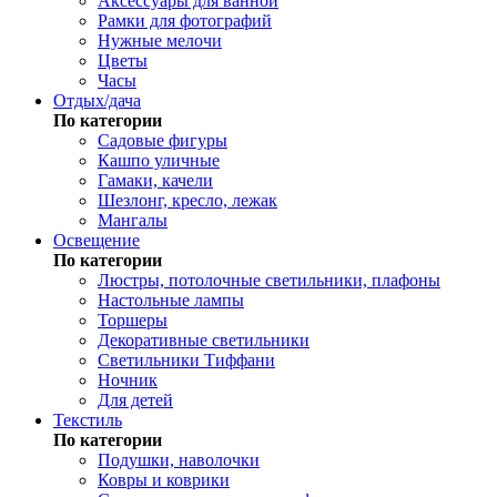
Аксессуары для ванной
Рамки для фотографий
Нужные мелочи
Цветы
Часы
Отдых/дача
По категории
Садовые фигуры
Кашпо уличные
Гамаки, качели
Шезлонг, кресло, лежак
Мангалы
Освещение
По категории
Люстры, потолочные светильники, плафоны
Настольные лампы
Торшеры
Декоративные светильники
Светильники Тиффани
Ночник
Для детей
Текстиль
По категории
Подушки, наволочки
Ковры и коврики