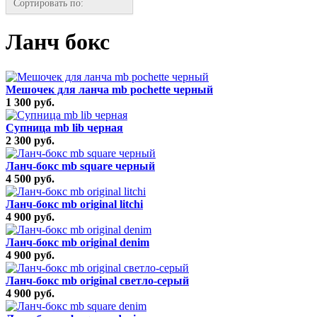
Сортировать по:
Ланч бокс
Мешочек для ланча mb pochette черный
1 300 руб.
Супница mb lib черная
2 300 руб.
Ланч-бокс mb square черный
4 500 руб.
Ланч-бокс mb original litchi
4 900 руб.
Ланч-бокс mb original denim
4 900 руб.
Ланч-бокс mb original светло-серый
4 900 руб.