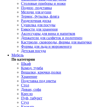
Столовые приборы и ножи
Поднос, подставка
Мелочи для кухни
Термос, бутылка, фляга
Разделочная доска
Сушилка для посуды
Емкости для хранения
Аксессуары для вина и напитков
Держатели для салфеток и полотенец
Кастрюли, сковороды, формы для выпечки
Формы для льда и мороженого
Детская посуда
Мебель
По категории
Шкаф
Комод, тумба
Вешалки, крючки,полки
Хранение
Подставка под цветы
Стол
Диван, софа
Кресло
Пуф, табурет
Стул
Кровать