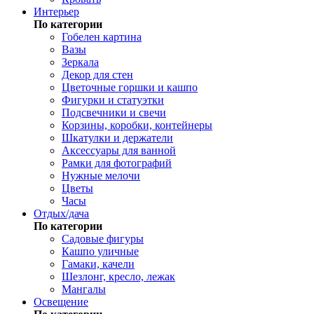
Интерьер
По категории
Гобелен картина
Вазы
Зеркала
Декор для стен
Цветочные горшки и кашпо
Фигурки и статуэтки
Подсвечники и свечи
Корзины, коробки, контейнеры
Шкатулки и держатели
Аксессуары для ванной
Рамки для фотографий
Нужные мелочи
Цветы
Часы
Отдых/дача
По категории
Садовые фигуры
Кашпо уличные
Гамаки, качели
Шезлонг, кресло, лежак
Мангалы
Освещение