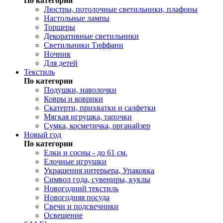
По категории
Люстры, потолочные светильники, плафоны
Настольные лампы
Торшеры
Декоративные светильники
Светильники Тиффани
Ночник
Для детей
Текстиль
По категории
Подушки, наволочки
Ковры и коврики
Скатерти, прихватки и салфетки
Мягкая игрушка, тапочки
Сумка, косметичка, органайзер
Новый год
По категории
Елки и сосны - до 61 см.
Елочные игрушки
Украшения интерьера, Упаковка
Символ года, сувениры, куклы
Новогодний текстиль
Новогодняя посуда
Свечи и подсвечники
Освещение