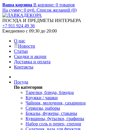
Ваша корзина
В корзине:
0
товаров
На сумму:
0
руб.
Список желаний (0)
ПОСУДА И ПРЕДМЕТЫ ИНТЕРЬЕРА
+7 911 924 49 36
Ежедневно с 09:30 до 20:00
О нас
Новости
Статьи
Скидки и акции
Доставка и оплата
Контакты
Посуда
По категории
Тарелки, блюда, блюдца
Кружки / чашки
Чайник, молочник, сахарница
Сервизы, наборы
Бокалы, фужеры, стаканы
Кувшины, бутылки, графины
Набор соль и перец, специи
Салатник, ваза для фруктов