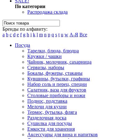
SALE!
По категории
Распродажа склада
Бренды по алфавиту:
a
b
c
d
e
f
g
h
i
k
l
m
n
p
q
s
t
u
w
А-Я
Все
Посуда
Тарелки, блюда, блюдца
Кружки / чашки
Чайник, молочник, сахарница
Сервизы, наборы
Бокалы, фужеры, стаканы
Кувшины, бутылки, графины
Набор соль и перец, специи
Салатник, ваза для фруктов
Столовые приборы и ножи
Поднос, подставка
Мелочи для кухни
Термос, бутылка, фляга
Разделочная доска
Сушилка для посуды
Емкости для хранения
Аксессуары для вина и напитков