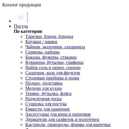
Каталог продукции
Посуда
По категории
Тарелки, блюда, блюдца
Кружки / чашки
Чайник, молочник, сахарница
Сервизы, наборы
Бокалы, фужеры, стаканы
Кувшины, бутылки, графины
Набор соль и перец, специи
Салатник, ваза для фруктов
Столовые приборы и ножи
Поднос, подставка
Мелочи для кухни
Термос, бутылка, фляга
Разделочная доска
Сушилка для посуды
Емкости для хранения
Аксессуары для вина и напитков
Держатели для салфеток и полотенец
Кастрюли, сковороды, формы для выпечки