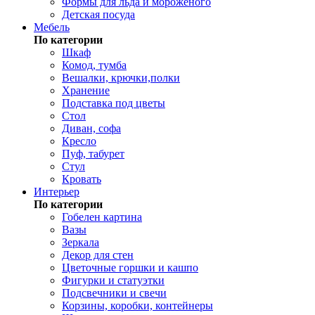
Формы для льда и мороженого
Детская посуда
Мебель
По категории
Шкаф
Комод, тумба
Вешалки, крючки,полки
Хранение
Подставка под цветы
Стол
Диван, софа
Кресло
Пуф, табурет
Стул
Кровать
Интерьер
По категории
Гобелен картина
Вазы
Зеркала
Декор для стен
Цветочные горшки и кашпо
Фигурки и статуэтки
Подсвечники и свечи
Корзины, коробки, контейнеры