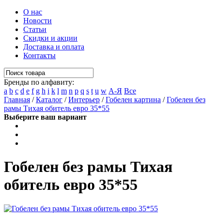
О нас
Новости
Статьи
Скидки и акции
Доставка и оплата
Контакты
Бренды по алфавиту:
a
b
c
d
e
f
g
h
i
k
l
m
n
p
q
s
t
u
w
А-Я
Все
Главная
/
Каталог
/
Интерьер
/
Гобелен картина
/
Гобелен без
рамы Тихая обитель евро 35*55
Выберите ваш вариант
Гобелен без рамы Тихая
обитель евро 35*55