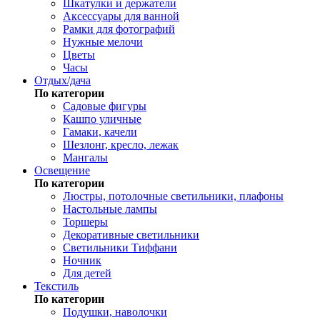
Шкатулки и держатели
Аксессуары для ванной
Рамки для фотографий
Нужные мелочи
Цветы
Часы
Отдых/дача
По категории
Садовые фигуры
Кашпо уличные
Гамаки, качели
Шезлонг, кресло, лежак
Мангалы
Освещение
По категории
Люстры, потолочные светильники, плафоны
Настольные лампы
Торшеры
Декоративные светильники
Светильники Тиффани
Ночник
Для детей
Текстиль
По категории
Подушки, наволочки