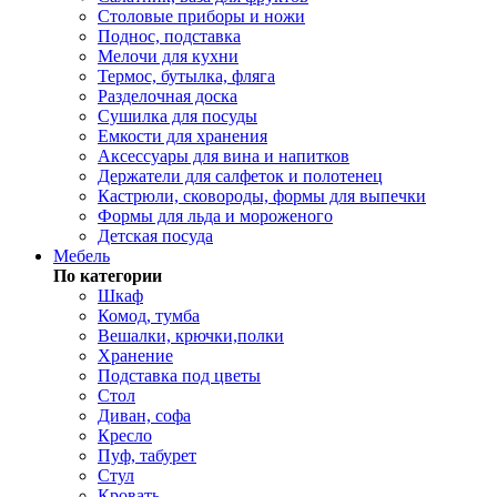
Столовые приборы и ножи
Поднос, подставка
Мелочи для кухни
Термос, бутылка, фляга
Разделочная доска
Сушилка для посуды
Емкости для хранения
Аксессуары для вина и напитков
Держатели для салфеток и полотенец
Кастрюли, сковороды, формы для выпечки
Формы для льда и мороженого
Детская посуда
Мебель
По категории
Шкаф
Комод, тумба
Вешалки, крючки,полки
Хранение
Подставка под цветы
Стол
Диван, софа
Кресло
Пуф, табурет
Стул
Кровать