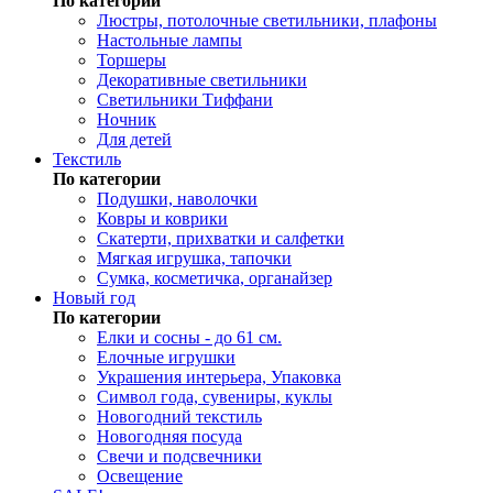
По категории
Люстры, потолочные светильники, плафоны
Настольные лампы
Торшеры
Декоративные светильники
Светильники Тиффани
Ночник
Для детей
Текстиль
По категории
Подушки, наволочки
Ковры и коврики
Скатерти, прихватки и салфетки
Мягкая игрушка, тапочки
Сумка, косметичка, органайзер
Новый год
По категории
Елки и сосны - до 61 см.
Елочные игрушки
Украшения интерьера, Упаковка
Символ года, сувениры, куклы
Новогодний текстиль
Новогодняя посуда
Свечи и подсвечники
Освещение