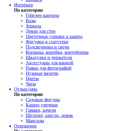
Интерьер
По категории
Гобелен картина
Вазы
Зеркала
Декор для стен
Цветочные горшки и кашпо
Фигурки и статуэтки
Подсвечники и свечи
Корзины, коробки, контейнеры
Шкатулки и держатели
Аксессуары для ванной
Рамки для фотографий
Нужные мелочи
Цветы
Часы
Отдых/дача
По категории
Садовые фигуры
Кашпо уличные
Гамаки, качели
Шезлонг, кресло, лежак
Мангалы
Освещение