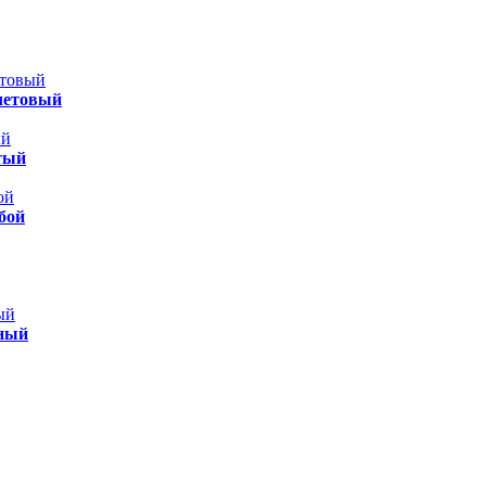
летовый
тый
бой
еный