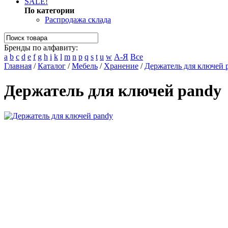
SALE!
По категории
Распродажа склада
Бренды по алфавиту:
a
b
c
d
e
f
g
h
i
k
l
m
n
p
q
s
t
u
w
А-Я
Все
Главная
/
Каталог
/
Мебель
/
Хранение
/
Держатель для ключей 
Держатель для ключей pandy