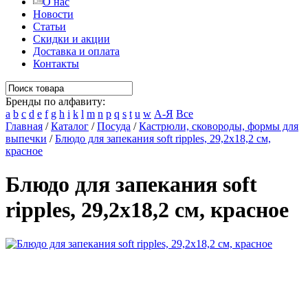
О нас
Новости
Статьи
Скидки и акции
Доставка и оплата
Контакты
Бренды по алфавиту:
a
b
c
d
e
f
g
h
i
k
l
m
n
p
q
s
t
u
w
А-Я
Все
Главная
/
Каталог
/
Посуда
/
Кастрюли, сковороды, формы для
выпечки
/
Блюдо для запекания soft ripples, 29,2х18,2 см,
красное
Блюдо для запекания soft
ripples, 29,2х18,2 см, красное