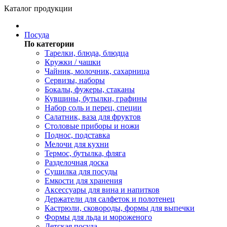
Каталог продукции
Посуда
По категории
Тарелки, блюда, блюдца
Кружки / чашки
Чайник, молочник, сахарница
Сервизы, наборы
Бокалы, фужеры, стаканы
Кувшины, бутылки, графины
Набор соль и перец, специи
Салатник, ваза для фруктов
Столовые приборы и ножи
Поднос, подставка
Мелочи для кухни
Термос, бутылка, фляга
Разделочная доска
Сушилка для посуды
Емкости для хранения
Аксессуары для вина и напитков
Держатели для салфеток и полотенец
Кастрюли, сковороды, формы для выпечки
Формы для льда и мороженого
Детская посуда