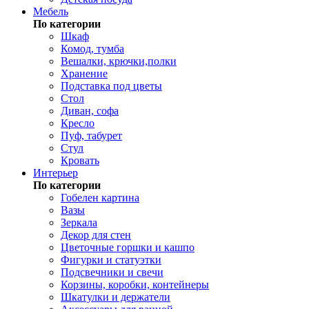
Мебель
По категории
Шкаф
Комод, тумба
Вешалки, крючки,полки
Хранение
Подставка под цветы
Стол
Диван, софа
Кресло
Пуф, табурет
Стул
Кровать
Интерьер
По категории
Гобелен картина
Вазы
Зеркала
Декор для стен
Цветочные горшки и кашпо
Фигурки и статуэтки
Подсвечники и свечи
Корзины, коробки, контейнеры
Шкатулки и держатели