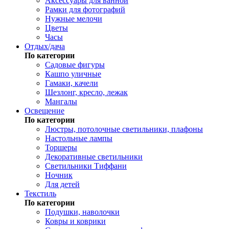
Аксессуары для ванной
Рамки для фотографий
Нужные мелочи
Цветы
Часы
Отдых/дача
По категории
Садовые фигуры
Кашпо уличные
Гамаки, качели
Шезлонг, кресло, лежак
Мангалы
Освещение
По категории
Люстры, потолочные светильники, плафоны
Настольные лампы
Торшеры
Декоративные светильники
Светильники Тиффани
Ночник
Для детей
Текстиль
По категории
Подушки, наволочки
Ковры и коврики