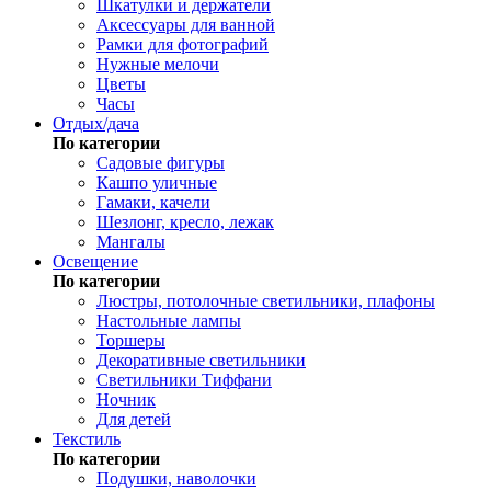
Шкатулки и держатели
Аксессуары для ванной
Рамки для фотографий
Нужные мелочи
Цветы
Часы
Отдых/дача
По категории
Садовые фигуры
Кашпо уличные
Гамаки, качели
Шезлонг, кресло, лежак
Мангалы
Освещение
По категории
Люстры, потолочные светильники, плафоны
Настольные лампы
Торшеры
Декоративные светильники
Светильники Тиффани
Ночник
Для детей
Текстиль
По категории
Подушки, наволочки