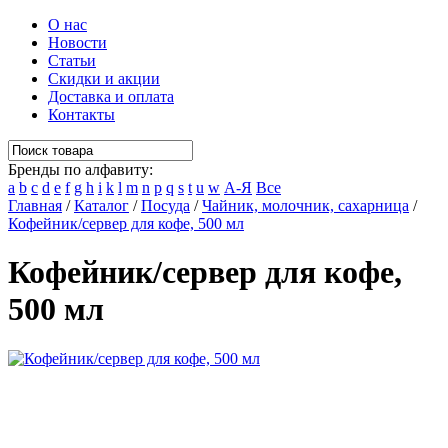
О нас
Новости
Статьи
Скидки и акции
Доставка и оплата
Контакты
Бренды по алфавиту:
a
b
c
d
e
f
g
h
i
k
l
m
n
p
q
s
t
u
w
А-Я
Все
Главная
/
Каталог
/
Посуда
/
Чайник, молочник, сахарница
/
Кофейник/сервер для кофе, 500 мл
Кофейник/сервер для кофе,
500 мл