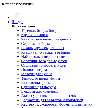
Каталог продукции
Посуда
По категории
Тарелки, блюда, блюдца
Кружки / чашки
Чайник, молочник, сахарница
Сервизы, наборы
Бокалы, фужеры, стаканы
Кувшины, бутылки, графины
Набор соль и перец, специи
Салатник, ваза для фруктов
Столовые приборы и ножи
Поднос, подставка
Мелочи для кухни
Термос, бутылка, фляга
Разделочная доска
Сушилка для посуды
Емкости для хранения
Аксессуары для вина и напитков
Держатели для салфеток и полотенец
Кастрюли, сковороды, формы для выпечки