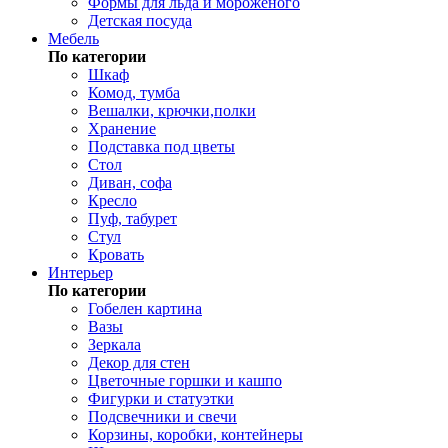
Формы для льда и мороженого
Детская посуда
Мебель
По категории
Шкаф
Комод, тумба
Вешалки, крючки,полки
Хранение
Подставка под цветы
Стол
Диван, софа
Кресло
Пуф, табурет
Стул
Кровать
Интерьер
По категории
Гобелен картина
Вазы
Зеркала
Декор для стен
Цветочные горшки и кашпо
Фигурки и статуэтки
Подсвечники и свечи
Корзины, коробки, контейнеры