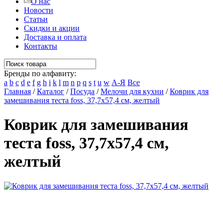
О нас
Новости
Статьи
Скидки и акции
Доставка и оплата
Контакты
Бренды по алфавиту:
a
b
c
d
e
f
g
h
i
k
l
m
n
p
q
s
t
u
w
А-Я
Все
Главная
/
Каталог
/
Посуда
/
Мелочи для кухни
/
Коврик для
замешивания теста foss, 37,7х57,4 см, желтый
Коврик для замешивания
теста foss, 37,7х57,4 см,
желтый