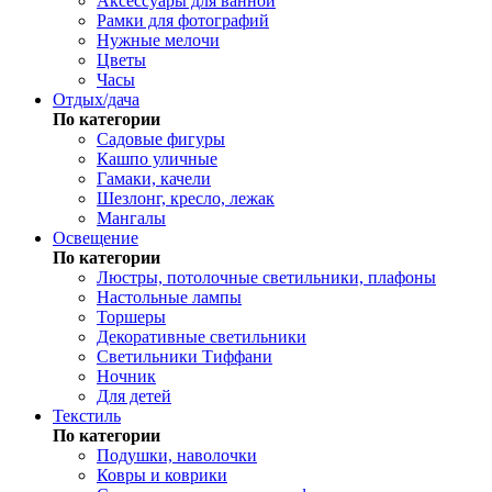
Аксессуары для ванной
Рамки для фотографий
Нужные мелочи
Цветы
Часы
Отдых/дача
По категории
Садовые фигуры
Кашпо уличные
Гамаки, качели
Шезлонг, кресло, лежак
Мангалы
Освещение
По категории
Люстры, потолочные светильники, плафоны
Настольные лампы
Торшеры
Декоративные светильники
Светильники Тиффани
Ночник
Для детей
Текстиль
По категории
Подушки, наволочки
Ковры и коврики