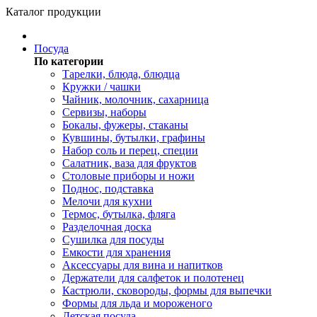
Каталог продукции
Посуда
По категории
Тарелки, блюда, блюдца
Кружки / чашки
Чайник, молочник, сахарница
Сервизы, наборы
Бокалы, фужеры, стаканы
Кувшины, бутылки, графины
Набор соль и перец, специи
Салатник, ваза для фруктов
Столовые приборы и ножи
Поднос, подставка
Мелочи для кухни
Термос, бутылка, фляга
Разделочная доска
Сушилка для посуды
Емкости для хранения
Аксессуары для вина и напитков
Держатели для салфеток и полотенец
Кастрюли, сковороды, формы для выпечки
Формы для льда и мороженого
Детская посуда