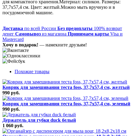
для компактного хранения.Материал: силикон. Размеры:
37,7х57,4 см. Цвет: желтый.Можно мыть вручную и в
посудомоечной машине.
Доставка
по всей России
Без предоплаты
100% возврат
денег
Самовывоз
из магазина
Принимаем карты
Visa и
Mastercard
Хочу в подарок!
— намекните друзьям!
Похожие товары
Коврик для замешивания теста foss, 37,7х57,4 см, желтый
990 руб.
Коврик для замешивания теста foss, 37,7х57,4 см, зеленый
990 руб.
Держатель для губки duck белый
1 060 руб.