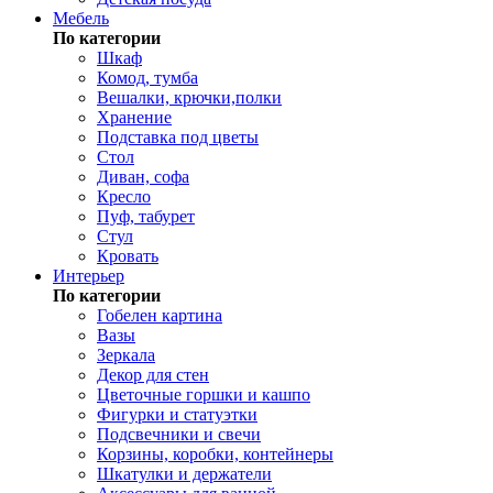
Мебель
По категории
Шкаф
Комод, тумба
Вешалки, крючки,полки
Хранение
Подставка под цветы
Стол
Диван, софа
Кресло
Пуф, табурет
Стул
Кровать
Интерьер
По категории
Гобелен картина
Вазы
Зеркала
Декор для стен
Цветочные горшки и кашпо
Фигурки и статуэтки
Подсвечники и свечи
Корзины, коробки, контейнеры
Шкатулки и держатели