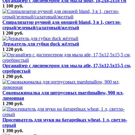
Органайзер с диспенсером для мыла nour, 18,2х8,2х18 см
1 100 руб.
Спирализатор ручной для овощей bland, 3 в 1, светло-
серый/зеленый/салатовый/желтый
1 200 руб.
Держатель для губки duck жёлтый
1 220 руб.
Органайзер с диспенсером для мыла atle, 17,5х12,5х15,5 см,
серебристый
1 290 руб.
Соковыжималка для цитрусовых marshmallow, 900 мл,
лимонная
1 290 руб.
Просеиватель для муки на батарейках wheat, 1 л, светло-
серый
1 390 руб.