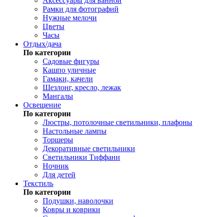
Аксессуары для ванной
Рамки для фотографий
Нужные мелочи
Цветы
Часы
Отдых/дача
По категории
Садовые фигуры
Кашпо уличные
Гамаки, качели
Шезлонг, кресло, лежак
Мангалы
Освещение
По категории
Люстры, потолочные светильники, плафоны
Настольные лампы
Торшеры
Декоративные светильники
Светильники Тиффани
Ночник
Для детей
Текстиль
По категории
Подушки, наволочки
Ковры и коврики