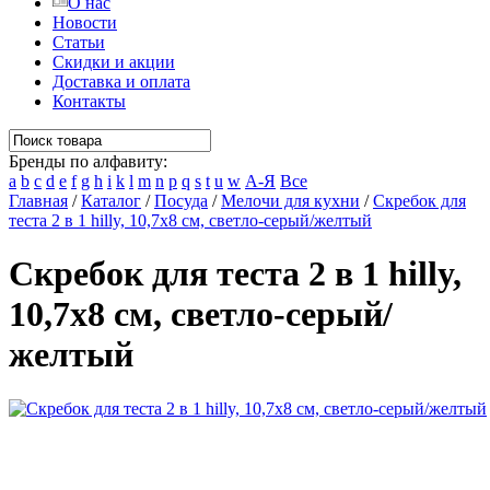
О нас
Новости
Статьи
Скидки и акции
Доставка и оплата
Контакты
Бренды по алфавиту:
a
b
c
d
e
f
g
h
i
k
l
m
n
p
q
s
t
u
w
А-Я
Все
Главная
/
Каталог
/
Посуда
/
Мелочи для кухни
/
Скребок для
теста 2 в 1 hilly, 10,7х8 см, светло-серый/желтый
Скребок для теста 2 в 1 hilly,
10,7х8 см, светло-серый/
желтый