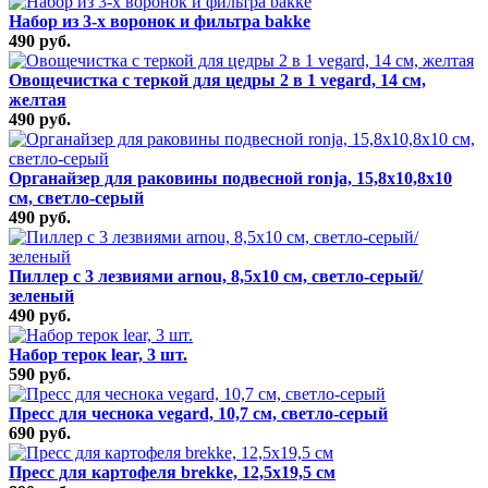
Набор из 3-х воронок и фильтра bakke
490 руб.
Овощечистка с теркой для цедры 2 в 1 vegard, 14 см,
желтая
490 руб.
Органайзер для раковины подвесной ronja, 15,8х10,8х10
см, светло-серый
490 руб.
Пиллер с 3 лезвиями arnou, 8,5х10 см, светло-серый/
зеленый
490 руб.
Набор терок lear, 3 шт.
590 руб.
Пресс для чеснока vegard, 10,7 см, светло-серый
690 руб.
Пресс для картофеля brekke, 12,5х19,5 см