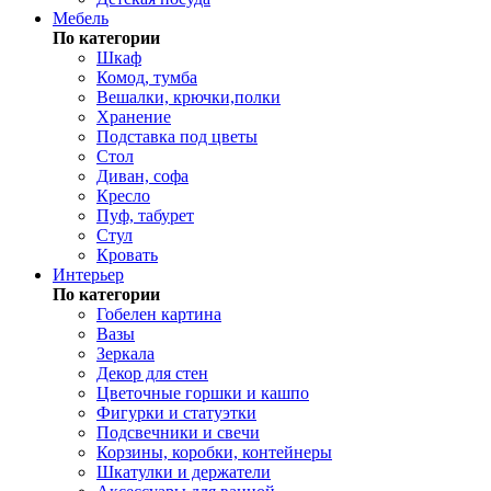
Мебель
По категории
Шкаф
Комод, тумба
Вешалки, крючки,полки
Хранение
Подставка под цветы
Стол
Диван, софа
Кресло
Пуф, табурет
Стул
Кровать
Интерьер
По категории
Гобелен картина
Вазы
Зеркала
Декор для стен
Цветочные горшки и кашпо
Фигурки и статуэтки
Подсвечники и свечи
Корзины, коробки, контейнеры
Шкатулки и держатели