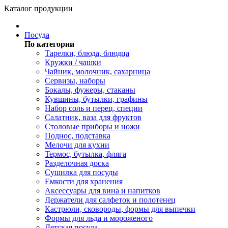
Каталог продукции
Посуда
По категории
Тарелки, блюда, блюдца
Кружки / чашки
Чайник, молочник, сахарница
Сервизы, наборы
Бокалы, фужеры, стаканы
Кувшины, бутылки, графины
Набор соль и перец, специи
Салатник, ваза для фруктов
Столовые приборы и ножи
Поднос, подставка
Мелочи для кухни
Термос, бутылка, фляга
Разделочная доска
Сушилка для посуды
Емкости для хранения
Аксессуары для вина и напитков
Держатели для салфеток и полотенец
Кастрюли, сковороды, формы для выпечки
Формы для льда и мороженого
Детская посуда