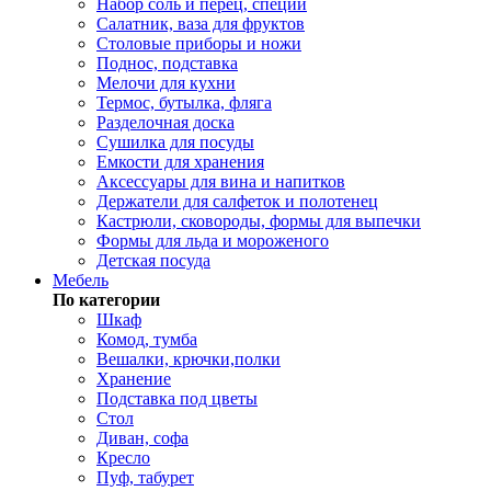
Набор соль и перец, специи
Салатник, ваза для фруктов
Столовые приборы и ножи
Поднос, подставка
Мелочи для кухни
Термос, бутылка, фляга
Разделочная доска
Сушилка для посуды
Емкости для хранения
Аксессуары для вина и напитков
Держатели для салфеток и полотенец
Кастрюли, сковороды, формы для выпечки
Формы для льда и мороженого
Детская посуда
Мебель
По категории
Шкаф
Комод, тумба
Вешалки, крючки,полки
Хранение
Подставка под цветы
Стол
Диван, софа
Кресло
Пуф, табурет