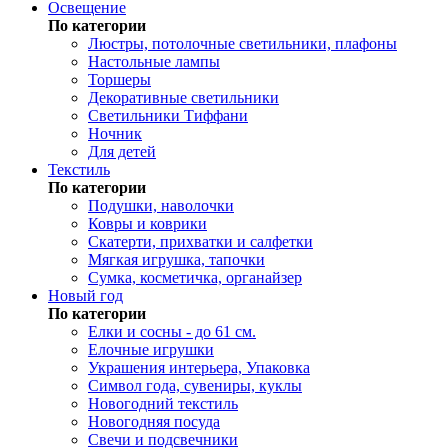
Освещение
По категории
Люстры, потолочные светильники, плафоны
Настольные лампы
Торшеры
Декоративные светильники
Светильники Тиффани
Ночник
Для детей
Текстиль
По категории
Подушки, наволочки
Ковры и коврики
Скатерти, прихватки и салфетки
Мягкая игрушка, тапочки
Сумка, косметичка, органайзер
Новый год
По категории
Елки и сосны - до 61 см.
Елочные игрушки
Украшения интерьера, Упаковка
Символ года, сувениры, куклы
Новогодний текстиль
Новогодняя посуда
Свечи и подсвечники