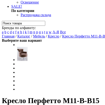
Освещение
SALE!
По категории
Распродажа склада
Бренды по алфавиту:
a
b
c
d
e
f
g
h
i
k
l
m
n
p
q
s
t
u
w
А-Я
Все
Главная
/
Каталог
/
Мебель
/
Кресло
/
Кресло Перфетто M11-B-
Выберите ваш вариант
Кресло Перфетто M11-B-B15