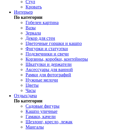
Стул
Кровать
Интерьер
По категории
Гобелен картина
Вазы
Зеркала
Декор для стен
Цветочные горшки и кашпо
Фигурки и статуэтки
Подсвечники и свечи
Корзины, коробки, контейнеры
Шкатулки и держатели
Аксессуары для ванной
Рамки для фотографий
Нужные мелочи
Цветы
Часы
Отдых/дача
По категории
Садовые фигуры
Кашпо уличные
Гамаки, качели
Шезлонг, кресло, лежак
Мангалы