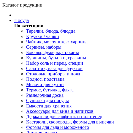
Каталог продукции
Посуда
По категории
Тарелки, блюда, блюдца
Кружки / чашки
Чайник, молочник, сахарница
Сервизы, наборы
Бокалы, фужеры, стаканы
Кувшины, бутылки, графины
Набор соль и перец, специи
Салатник, ваза для фруктов
Столовые приборы и ножи
Поднос, подставка
Мелочи для кухни
Термос, бутылка, фляга
Разделочная доска
Сушилка для посуды
Емкости для хранения
Аксессуары для вина и напитков
Держатели для салфеток и полотенец
Кастрюли, сковороды, формы для выпечки
Формы для льда и мороженого
Детская посуда