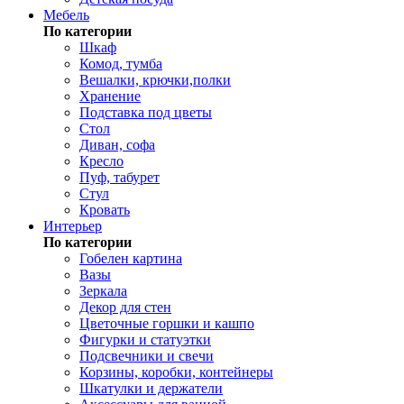
Мебель
По категории
Шкаф
Комод, тумба
Вешалки, крючки,полки
Хранение
Подставка под цветы
Стол
Диван, софа
Кресло
Пуф, табурет
Стул
Кровать
Интерьер
По категории
Гобелен картина
Вазы
Зеркала
Декор для стен
Цветочные горшки и кашпо
Фигурки и статуэтки
Подсвечники и свечи
Корзины, коробки, контейнеры
Шкатулки и держатели