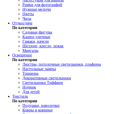
Аксессуары для ванной
Рамки для фотографий
Нужные мелочи
Цветы
Часы
Отдых/дача
По категории
Садовые фигуры
Кашпо уличные
Гамаки, качели
Шезлонг, кресло, лежак
Мангалы
Освещение
По категории
Люстры, потолочные светильники, плафоны
Настольные лампы
Торшеры
Декоративные светильники
Светильники Тиффани
Ночник
Для детей
Текстиль
По категории
Подушки, наволочки
Ковры и коврики