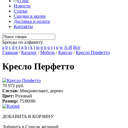
О нас
Новости
Статьи
Скидки и акции
Доставка и оплата
Контакты
Бренды по алфавиту:
a
b
c
d
e
f
g
h
i
k
l
m
n
p
q
s
t
u
w
А-Я
Все
Главная
/
Каталог
/
Мебель
/
Кресло
/
Кресло Перфетто
Кресло Перфетто
70 972 руб.
Состав:
Микровельвет, дерево
Цвет:
Розовый
Размер:
75/80/86
ДОБАВИТЬ В КОРЗИНУ
Добавить в Список желаний