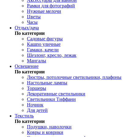
Аксессуары для ванной
Рамки для фотографий
Нужные мелочи
Цветы
Часы
Отдых/дача
По категории
Садовые фигуры
Кашпо уличные
Гамаки, качели
Шезлонг, кресло, лежак
Мангалы
Освещение
По категории
Люстры, потолочные светильники, плафоны
Настольные лампы
Торшеры
Декоративные светильники
Светильники Тиффани
Ночник
Для детей
Текстиль
По категории
Подушки, наволочки
Ковры и коврики