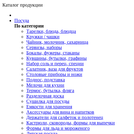
Каталог продукции
Посуда
По категории
Тарелки, блюда, блюдца
Кружки / чашки
Чайник, молочник, сахарница
Сервизы, наборы
Бокалы, фужеры, стаканы
Кувшины, бутылки, графины
Набор соль и перец, специи
Салатник, ваза для фруктов
Столовые приборы и ножи
Поднос, подставка
Мелочи для кухни
Термос, бутылка, фляга
Разделочная доска
Сушилка для посуды
Емкости для хранения
Аксессуары для вина и напитков
Держатели для салфеток и полотенец
Кастрюли, сковороды, формы для выпечки
Формы для льда и мороженого
Детская посуда