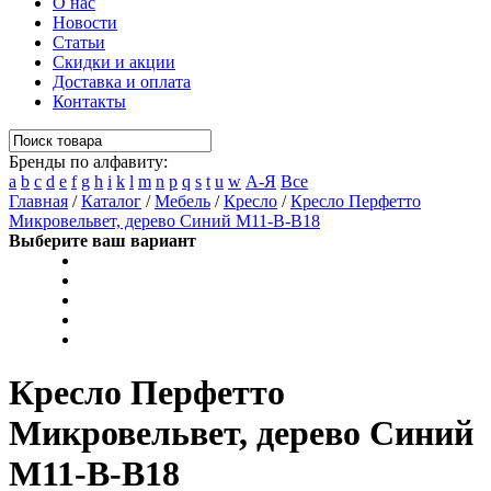
О нас
Новости
Статьи
Скидки и акции
Доставка и оплата
Контакты
Бренды по алфавиту:
a
b
c
d
e
f
g
h
i
k
l
m
n
p
q
s
t
u
w
А-Я
Все
Главная
/
Каталог
/
Мебель
/
Кресло
/
Кресло Перфетто
Микровельвет, дерево Синий M11-B-B18
Выберите ваш вариант
Кресло Перфетто
Микровельвет, дерево Синий
M11-B-B18