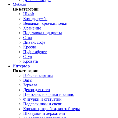
Мебель
По категории
Шкаф
Комод, тумба
Вешалки, крючки,полки
Хранение
Подставка под цветы
Стол
Диван, софа
Кресло
Пуф, табурет
Стул
Кровать
Интерьер
По категории
Гобелен картина
Вазы
Зеркала
Декор для стен
Цветочные горшки и кашпо
Фигурки и статуэтки
Подсвечники и свечи
Корзины, коробки, контейнеры
Шкатулки и держатели