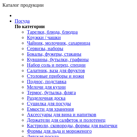
Каталог продукции
Посуда
По категории
Тарелки, блюда, блюдца
Кружки / чашки
Чайник, молочник, сахарница
Сервизы, наборы
Бокалы, фужеры, стаканы
Кувшины, бутылки, графины
Набор соль и перец, специи
Салатник, ваза для фруктов
Столовые приборы и ножи
Поднос, подставка
Мелочи для кухни
Термос, бутылка, фляга
Разделочная доска
Сушилка для посуды
Емкости для хранения
Аксессуары для вина и напитков
Держатели для салфеток и полотенец
Кастрюли, сковороды, формы для выпечки
Формы для льда и мороженого
Детская посуда