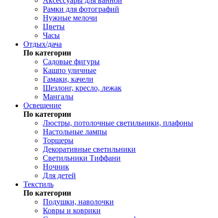
Аксессуары для ванной
Рамки для фотографий
Нужные мелочи
Цветы
Часы
Отдых/дача
По категории
Садовые фигуры
Кашпо уличные
Гамаки, качели
Шезлонг, кресло, лежак
Мангалы
Освещение
По категории
Люстры, потолочные светильники, плафоны
Настольные лампы
Торшеры
Декоративные светильники
Светильники Тиффани
Ночник
Для детей
Текстиль
По категории
Подушки, наволочки
Ковры и коврики