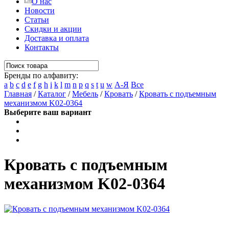
О нас
Новости
Статьи
Скидки и акции
Доставка и оплата
Контакты
Бренды по алфавиту:
a
b
c
d
e
f
g
h
i
k
l
m
n
p
q
s
t
u
w
А-Я
Все
Главная
/
Каталог
/
Мебель
/
Кровать
/
Кровать с подъемным
механизмом K02-0364
Выберите ваш вариант
Кровать с подъемным
механизмом K02-0364