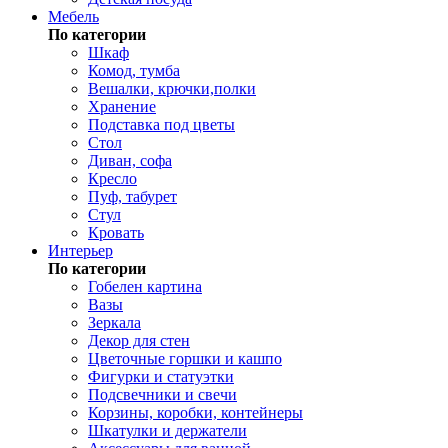
Мебель
По категории
Шкаф
Комод, тумба
Вешалки, крючки,полки
Хранение
Подставка под цветы
Стол
Диван, софа
Кресло
Пуф, табурет
Стул
Кровать
Интерьер
По категории
Гобелен картина
Вазы
Зеркала
Декор для стен
Цветочные горшки и кашпо
Фигурки и статуэтки
Подсвечники и свечи
Корзины, коробки, контейнеры
Шкатулки и держатели