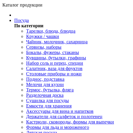
Каталог продукции
Посуда
По категории
Тарелки, блюда, блюдца
Кружки / чашки
Чайник, молочник, сахарница
Сервизы, наборы
Бокалы, фужеры, стаканы
Кувшины, бутылки, графины
Набор соль и перец, специи
Салатник, ваза для фруктов
Столовые приборы и ножи
Поднос, подставка
Мелочи для кухни
Термос, бутылка, фляга
Разделочная доска
Сушилка для посуды
Емкости для хранения
Аксессуары для вина и напитков
Держатели для салфеток и полотенец
Кастрюли, сковороды, формы для выпечки
Формы для льда и мороженого
Детская посуда