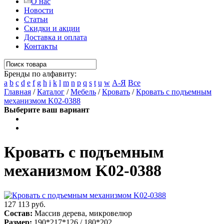
О нас
Новости
Статьи
Скидки и акции
Доставка и оплата
Контакты
Бренды по алфавиту:
a
b
c
d
e
f
g
h
i
k
l
m
n
p
q
s
t
u
w
А-Я
Все
Главная
/
Каталог
/
Мебель
/
Кровать
/
Кровать с подъемным
механизмом K02-0388
Выберите ваш вариант
Кровать с подъемным
механизмом K02-0388
127 113 руб.
Состав:
Массив дерева, микровелюр
Размер:
190*217*126 / 180*202