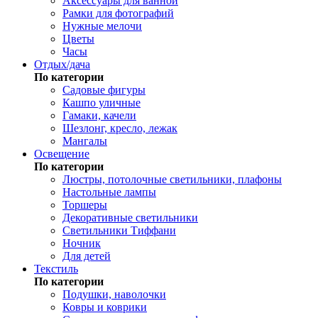
Аксессуары для ванной
Рамки для фотографий
Нужные мелочи
Цветы
Часы
Отдых/дача
По категории
Садовые фигуры
Кашпо уличные
Гамаки, качели
Шезлонг, кресло, лежак
Мангалы
Освещение
По категории
Люстры, потолочные светильники, плафоны
Настольные лампы
Торшеры
Декоративные светильники
Светильники Тиффани
Ночник
Для детей
Текстиль
По категории
Подушки, наволочки
Ковры и коврики