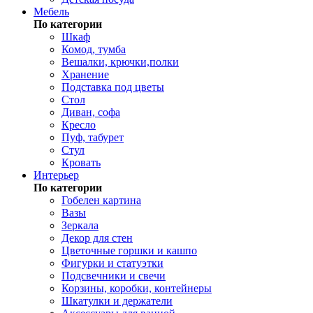
Мебель
По категории
Шкаф
Комод, тумба
Вешалки, крючки,полки
Хранение
Подставка под цветы
Стол
Диван, софа
Кресло
Пуф, табурет
Стул
Кровать
Интерьер
По категории
Гобелен картина
Вазы
Зеркала
Декор для стен
Цветочные горшки и кашпо
Фигурки и статуэтки
Подсвечники и свечи
Корзины, коробки, контейнеры
Шкатулки и держатели