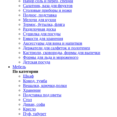
Набор соль и перец, специи
Салатник, ваза для фруктов
Столовые приборы и ножи
Поднос, подставка
Мелочи для кухни
Термос, бутылка, фляга
Разделочная доска
Сушилка для посуды
Емкости для хранения
Аксессуары для вина и напитков
Держатели для салфеток и полотенец
Кастрюли, сковороды, формы для выпечки
Формы для льда и мороженого
Детская посуда
Мебель
По категории
Шкаф
Комод, тумба
Вешалки, крючки,полки
Хранение
Подставка под цветы
Стол
Диван, софа
Кресло
Пуф, табурет