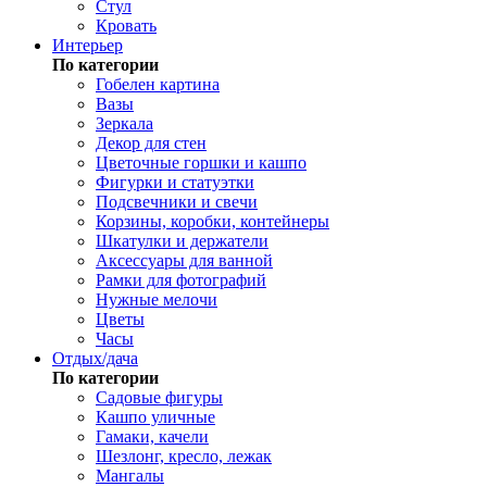
Стул
Кровать
Интерьер
По категории
Гобелен картина
Вазы
Зеркала
Декор для стен
Цветочные горшки и кашпо
Фигурки и статуэтки
Подсвечники и свечи
Корзины, коробки, контейнеры
Шкатулки и держатели
Аксессуары для ванной
Рамки для фотографий
Нужные мелочи
Цветы
Часы
Отдых/дача
По категории
Садовые фигуры
Кашпо уличные
Гамаки, качели
Шезлонг, кресло, лежак
Мангалы