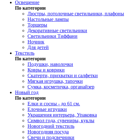
Освещение
По категории
Люстры, потолочные светильники, плафоны
Настольные лампы
Торшеры
Декоративные светильники
Светильники Тиффани
Ночник
Для детей
Текстиль
По категории
Подушки, наволочки
Ковры и коврики
Скатерти, прихватки и салфетки
Мягкая игрушка, тапочки
Сумка, косметичка, органайзер
Новый год
По категории
Елки и сосны - до 61 см.
Елочные игрушки
Украшения интерьера, Упаковка
Символ года, сувениры, куклы
Новогодний текстиль
Новогодняя посуда
Свечи и подсвечники