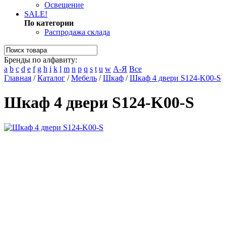
Освещение
SALE!
По категории
Распродажа склада
Бренды по алфавиту:
a
b
c
d
e
f
g
h
i
k
l
m
n
p
q
s
t
u
w
А-Я
Все
Главная
/
Каталог
/
Мебель
/
Шкаф
/
Шкаф 4 двери S124-K00-S
Шкаф 4 двери S124-K00-S