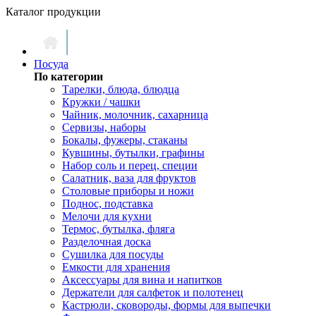
Каталог продукции
Посуда
По категории
Тарелки, блюда, блюдца
Кружки / чашки
Чайник, молочник, сахарница
Сервизы, наборы
Бокалы, фужеры, стаканы
Кувшины, бутылки, графины
Набор соль и перец, специи
Салатник, ваза для фруктов
Столовые приборы и ножи
Поднос, подставка
Мелочи для кухни
Термос, бутылка, фляга
Разделочная доска
Сушилка для посуды
Емкости для хранения
Аксессуары для вина и напитков
Держатели для салфеток и полотенец
Кастрюли, сковороды, формы для выпечки