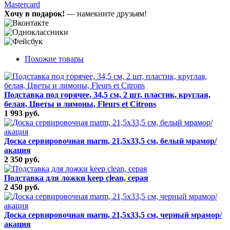
Mastercard
Хочу в подарок!
— намекните друзьям!
Похожие товары
Подставка под горячее, 34,5 см, 2 шт, пластик, круглая,
белая, Цветы и лимоны, Fleurs et Citrons
1 993 руб.
Доска сервировочная marm, 21,5х33,5 см, белый мрамор/
акация
2 350 руб.
Подставка для ложки keep clean, серая
2 450 руб.
Доска сервировочная marm, 21,5х33,5 см, черный мрамор/
акация