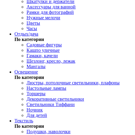
Шкатулки и держатели
Аксессуары для ванной
Рамки для фотографий
Нужные мелочи
Цветы
Часы
Отдых/дача
По категории
Садовые фигуры
Кашпо уличные
Гамаки, качели
Шезлонг, кресло, лежак
Мангалы
Освещение
По категории
Люстры, потолочные светильники, плафоны
Настольные лампы
Торшеры
Декоративные светильники
Светильники Тиффани
Ночник
Для детей
Текстиль
По категории
Подушки, наволочки