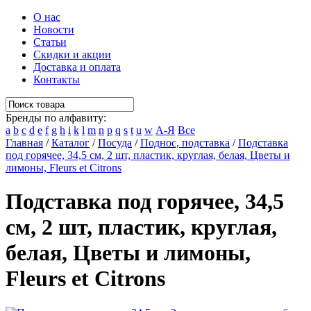
О нас
Новости
Статьи
Скидки и акции
Доставка и оплата
Контакты
Бренды по алфавиту:
a
b
c
d
e
f
g
h
i
k
l
m
n
p
q
s
t
u
w
А-Я
Все
Главная
/
Каталог
/
Посуда
/
Поднос, подставка
/
Подставка
под горячее, 34,5 см, 2 шт, пластик, круглая, белая, Цветы и
лимоны, Fleurs et Citrons
Подставка под горячее, 34,5
см, 2 шт, пластик, круглая,
белая, Цветы и лимоны,
Fleurs et Citrons