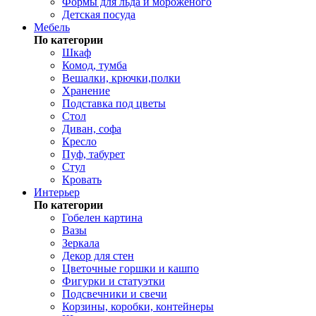
Формы для льда и мороженого
Детская посуда
Мебель
По категории
Шкаф
Комод, тумба
Вешалки, крючки,полки
Хранение
Подставка под цветы
Стол
Диван, софа
Кресло
Пуф, табурет
Стул
Кровать
Интерьер
По категории
Гобелен картина
Вазы
Зеркала
Декор для стен
Цветочные горшки и кашпо
Фигурки и статуэтки
Подсвечники и свечи
Корзины, коробки, контейнеры