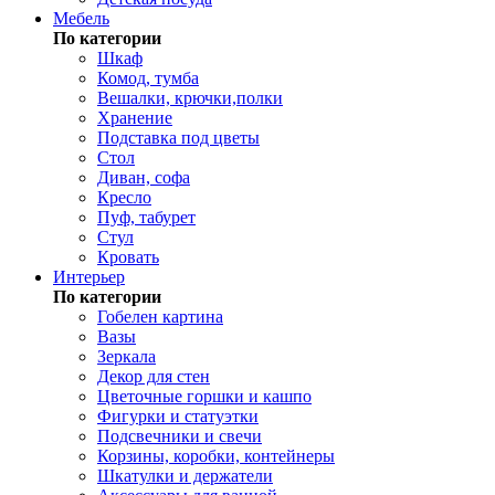
Мебель
По категории
Шкаф
Комод, тумба
Вешалки, крючки,полки
Хранение
Подставка под цветы
Стол
Диван, софа
Кресло
Пуф, табурет
Стул
Кровать
Интерьер
По категории
Гобелен картина
Вазы
Зеркала
Декор для стен
Цветочные горшки и кашпо
Фигурки и статуэтки
Подсвечники и свечи
Корзины, коробки, контейнеры
Шкатулки и держатели