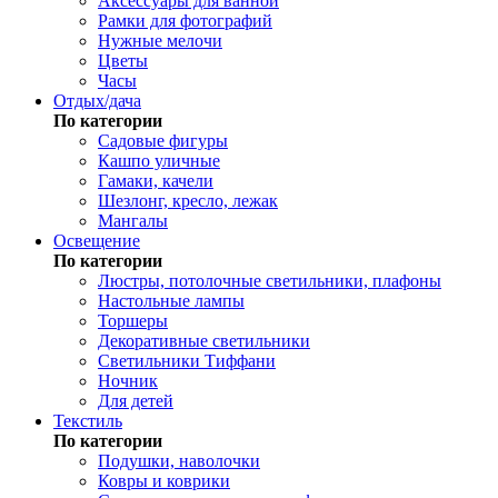
Аксессуары для ванной
Рамки для фотографий
Нужные мелочи
Цветы
Часы
Отдых/дача
По категории
Садовые фигуры
Кашпо уличные
Гамаки, качели
Шезлонг, кресло, лежак
Мангалы
Освещение
По категории
Люстры, потолочные светильники, плафоны
Настольные лампы
Торшеры
Декоративные светильники
Светильники Тиффани
Ночник
Для детей
Текстиль
По категории
Подушки, наволочки
Ковры и коврики