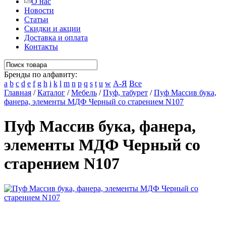
О нас
Новости
Статьи
Скидки и акции
Доставка и оплата
Контакты
Бренды по алфавиту:
a
b
c
d
e
f
g
h
i
k
l
m
n
p
q
s
t
u
w
А-Я
Все
Главная
/
Каталог
/
Мебель
/
Пуф, табурет
/
Пуф Массив бука,
фанера, элементы МДФ Черный со старением N107
Пуф Массив бука, фанера,
элементы МДФ Черный со
старением N107