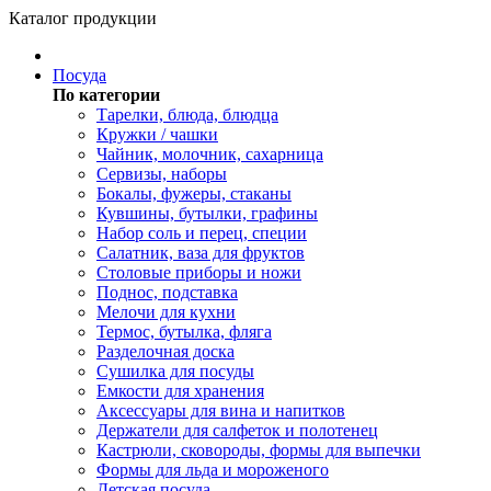
Каталог продукции
Посуда
По категории
Тарелки, блюда, блюдца
Кружки / чашки
Чайник, молочник, сахарница
Сервизы, наборы
Бокалы, фужеры, стаканы
Кувшины, бутылки, графины
Набор соль и перец, специи
Салатник, ваза для фруктов
Столовые приборы и ножи
Поднос, подставка
Мелочи для кухни
Термос, бутылка, фляга
Разделочная доска
Сушилка для посуды
Емкости для хранения
Аксессуары для вина и напитков
Держатели для салфеток и полотенец
Кастрюли, сковороды, формы для выпечки
Формы для льда и мороженого
Детская посуда