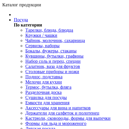
Каталог продукции
Посуда
По категории
Тарелки, блюда, блюдца
Кружки / чашки
Чайник, молочник, сахарница
Сервизы, наборы
Бокалы, фужеры, стаканы
Кувшины, бутылки, графины
Набор соль и перец, специи
Салатник, ваза для фруктов
Столовые приборы и ножи
Поднос, подставка
Мелочи для кухни
Термос, бутылка, фляга
Разделочная доска
Сушилка для посуды
Емкости для хранения
Аксессуары для вина и напитков
Держатели для салфеток и полотенец
Кастрюли, сковороды, формы для выпечки
Формы для льда и мороженого
Детская посуда