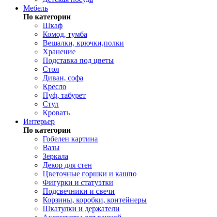
Мебель
По категории
Шкаф
Комод, тумба
Вешалки, крючки,полки
Хранение
Подставка под цветы
Стол
Диван, софа
Кресло
Пуф, табурет
Стул
Кровать
Интерьер
По категории
Гобелен картина
Вазы
Зеркала
Декор для стен
Цветочные горшки и кашпо
Фигурки и статуэтки
Подсвечники и свечи
Корзины, коробки, контейнеры
Шкатулки и держатели