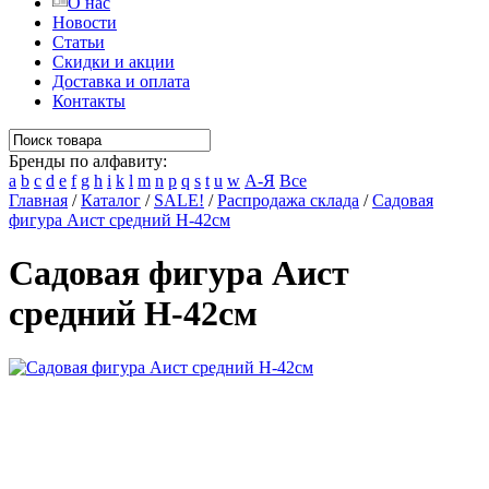
О нас
Новости
Статьи
Скидки и акции
Доставка и оплата
Контакты
Бренды по алфавиту:
a
b
c
d
e
f
g
h
i
k
l
m
n
p
q
s
t
u
w
А-Я
Все
Главная
/
Каталог
/
SALE!
/
Распродажа склада
/
Садовая
фигура Аист средний Н-42см
Садовая фигура Аист
средний Н-42см