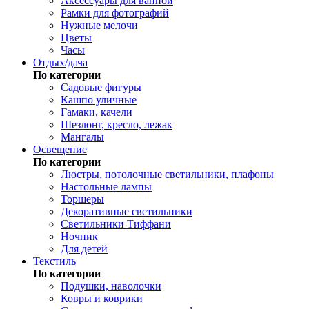
Аксессуары для ванной
Рамки для фотографий
Нужные мелочи
Цветы
Часы
Отдых/дача
По категории
Садовые фигуры
Кашпо уличные
Гамаки, качели
Шезлонг, кресло, лежак
Мангалы
Освещение
По категории
Люстры, потолочные светильники, плафоны
Настольные лампы
Торшеры
Декоративные светильники
Светильники Тиффани
Ночник
Для детей
Текстиль
По категории
Подушки, наволочки
Ковры и коврики