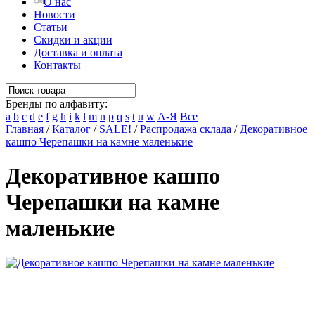
О нас
Новости
Статьи
Скидки и акции
Доставка и оплата
Контакты
Бренды по алфавиту:
a
b
c
d
e
f
g
h
i
k
l
m
n
p
q
s
t
u
w
А-Я
Все
Главная
/
Каталог
/
SALE!
/
Распродажа склада
/
Декоративное
кашпо Черепашки на камне маленькие
Декоративное кашпо
Черепашки на камне
маленькие