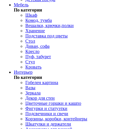
Мебель
По категории
Шкаф
Комод, тумба
Вешалки, крючки,полки
Хранение
Подставка под цветы
Стол
Диван, софа
Кресло
Пуф, табурет
Стул
Кровать
Интерьер
По категории
Гобелен картина
Вазы
Зеркала
Декор для стен
Цветочные горшки и кашпо
Фигурки и статуэтки
Подсвечники и свечи
Корзины, коробки, контейнеры
Шкатулки и держатели