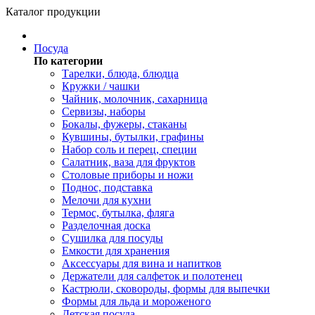
Каталог продукции
Посуда
По категории
Тарелки, блюда, блюдца
Кружки / чашки
Чайник, молочник, сахарница
Сервизы, наборы
Бокалы, фужеры, стаканы
Кувшины, бутылки, графины
Набор соль и перец, специи
Салатник, ваза для фруктов
Столовые приборы и ножи
Поднос, подставка
Мелочи для кухни
Термос, бутылка, фляга
Разделочная доска
Сушилка для посуды
Емкости для хранения
Аксессуары для вина и напитков
Держатели для салфеток и полотенец
Кастрюли, сковороды, формы для выпечки
Формы для льда и мороженого
Детская посуда