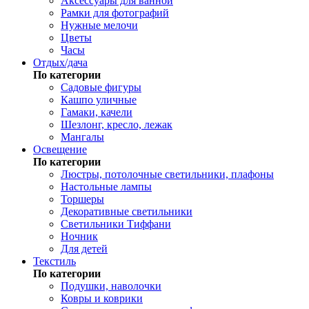
Аксессуары для ванной
Рамки для фотографий
Нужные мелочи
Цветы
Часы
Отдых/дача
По категории
Садовые фигуры
Кашпо уличные
Гамаки, качели
Шезлонг, кресло, лежак
Мангалы
Освещение
По категории
Люстры, потолочные светильники, плафоны
Настольные лампы
Торшеры
Декоративные светильники
Светильники Тиффани
Ночник
Для детей
Текстиль
По категории
Подушки, наволочки
Ковры и коврики