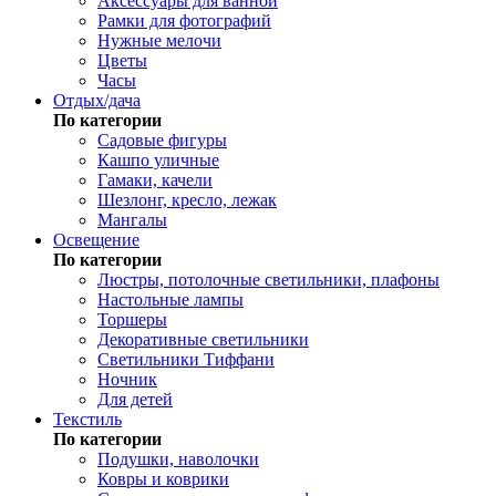
Аксессуары для ванной
Рамки для фотографий
Нужные мелочи
Цветы
Часы
Отдых/дача
По категории
Садовые фигуры
Кашпо уличные
Гамаки, качели
Шезлонг, кресло, лежак
Мангалы
Освещение
По категории
Люстры, потолочные светильники, плафоны
Настольные лампы
Торшеры
Декоративные светильники
Светильники Тиффани
Ночник
Для детей
Текстиль
По категории
Подушки, наволочки
Ковры и коврики