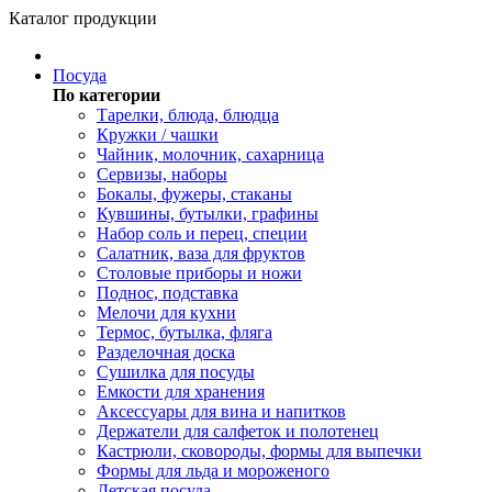
Каталог продукции
Посуда
По категории
Тарелки, блюда, блюдца
Кружки / чашки
Чайник, молочник, сахарница
Сервизы, наборы
Бокалы, фужеры, стаканы
Кувшины, бутылки, графины
Набор соль и перец, специи
Салатник, ваза для фруктов
Столовые приборы и ножи
Поднос, подставка
Мелочи для кухни
Термос, бутылка, фляга
Разделочная доска
Сушилка для посуды
Емкости для хранения
Аксессуары для вина и напитков
Держатели для салфеток и полотенец
Кастрюли, сковороды, формы для выпечки
Формы для льда и мороженого
Детская посуда