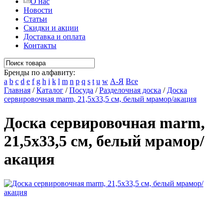
О нас
Новости
Статьи
Скидки и акции
Доставка и оплата
Контакты
Бренды по алфавиту:
a
b
c
d
e
f
g
h
i
k
l
m
n
p
q
s
t
u
w
А-Я
Все
Главная
/
Каталог
/
Посуда
/
Разделочная доска
/
Доска
сервировочная marm, 21,5х33,5 см, белый мрамор/акация
Доска сервировочная marm,
21,5х33,5 см, белый мрамор/
акация