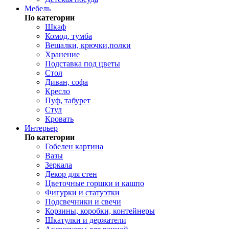
Мебель
По категории
Шкаф
Комод, тумба
Вешалки, крючки,полки
Хранение
Подставка под цветы
Стол
Диван, софа
Кресло
Пуф, табурет
Стул
Кровать
Интерьер
По категории
Гобелен картина
Вазы
Зеркала
Декор для стен
Цветочные горшки и кашпо
Фигурки и статуэтки
Подсвечники и свечи
Корзины, коробки, контейнеры
Шкатулки и держатели