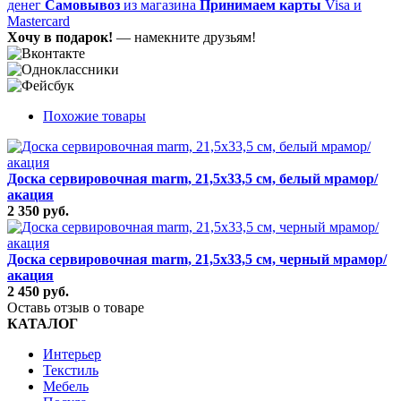
денег
Самовывоз
из магазина
Принимаем карты
Visa и
Mastercard
Хочу в подарок!
— намекните друзьям!
Похожие товары
Доска сервировочная marm, 21,5х33,5 см, белый мрамор/
акация
2 350 руб.
Доска сервировочная marm, 21,5х33,5 см, черный мрамор/
акация
2 450 руб.
Оставь отзыв о товаре
КАТАЛОГ
Интерьер
Текстиль
Мебель