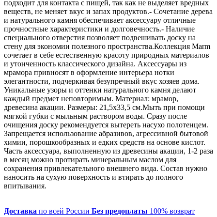
подходит для контакта с пищей, так как не выделяет вредных
веществ, не меняет вкус и запах продуктов.- Сочетание дерева
и натурального камня обеспечивает аксессуару отличные
прочностные характеристики и долговечность.- Наличие
специального отверстия позволяет подвешивать доску на
стену для экономии полезного пространства.Коллекция Marm
сочетает в себе естественную красоту природных материалов
и утонченность классического дизайна. Аксессуары из
мрамора привносят в оформление интерьера нотки
элегантности, подчеркивая безупречный вкус хозяев дома.
Уникальные узоры и оттенки натурального камня делают
каждый предмет неповторимым. Материал: мрамор,
древесина акации. Размеры: 21,5х33,5 см.Мыть при помощи
мягкой губки с мыльным раствором воды. Сразу после
очищения доску рекомендуется вытереть насухо полотенцем.
Запрещается использование абразивов, агрессивной бытовой
химии, порошкообразных и едких средств на основе кислот.
Часть аксессуара, выполненную из древесины акации, 1-2 раза
в месяц можно протирать минеральным маслом для
сохранения привлекательного внешнего вида. Состав нужно
наносить на сухую поверхность и втирать до полного
впитывания.
Доставка
по всей России
Без предоплаты
100% возврат