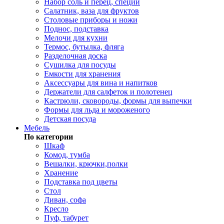
Набор соль и перец, специи
Салатник, ваза для фруктов
Столовые приборы и ножи
Поднос, подставка
Мелочи для кухни
Термос, бутылка, фляга
Разделочная доска
Сушилка для посуды
Емкости для хранения
Аксессуары для вина и напитков
Держатели для салфеток и полотенец
Кастрюли, сковороды, формы для выпечки
Формы для льда и мороженого
Детская посуда
Мебель
По категории
Шкаф
Комод, тумба
Вешалки, крючки,полки
Хранение
Подставка под цветы
Стол
Диван, софа
Кресло
Пуф, табурет