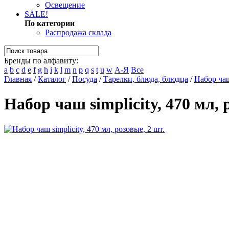
Освещение
SALE!
По категории
Распродажа склада
Бренды по алфавиту:
a
b
c
d
e
f
g
h
i
k
l
m
n
p
q
s
t
u
w
А-Я
Все
Главная
/
Каталог
/
Посуда
/
Тарелки, блюда, блюдца
/
Набор чаш 
Набор чаш simplicity, 470 мл, 