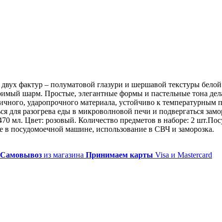
е двух фактур – полуматовой глазури и шершавой текстуры бело
римый шарм. Простые, элегантные формы и пастельные тона де
гичного, ударопрочного материала, устойчиво к температурным
я для разогрева еды в микроволновой печи и подвергаться замор
70 мл. Цвет: розовый. Количество предметов в наборе: 2 шт.Пос
 в посудомоечной машине, использование в СВЧ и заморозка.
Самовывоз
из магазина
Принимаем карты
Visa и Mastercard