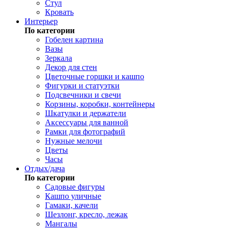
Стул
Кровать
Интерьер
По категории
Гобелен картина
Вазы
Зеркала
Декор для стен
Цветочные горшки и кашпо
Фигурки и статуэтки
Подсвечники и свечи
Корзины, коробки, контейнеры
Шкатулки и держатели
Аксессуары для ванной
Рамки для фотографий
Нужные мелочи
Цветы
Часы
Отдых/дача
По категории
Садовые фигуры
Кашпо уличные
Гамаки, качели
Шезлонг, кресло, лежак
Мангалы