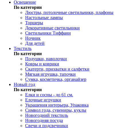
Освещение
По категории
Люстры, потолочные светильники, плафоны
Настольные лампы
Торшеры
Декоративные светильники
Светильники Тиффани
Ночник
Для детей
Текстиль
По категории
Подушки, наволочки
Ковры и коврики
Скатерти, прихватки и салфетки
Мягкая игрушка, тапочки
Сумка, косметичка, органайзер
Новый год
По категории
Елки и сосны - до 61 см.
Елочные игрушки
Украшения интерьера, Упаковка
Символ года, сувениры, куклы
Новогодний текстиль
Новогодняя посуда
Свечи и подсвечники