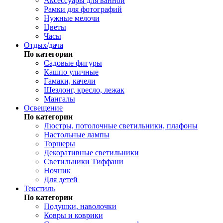
Аксессуары для ванной
Рамки для фотографий
Нужные мелочи
Цветы
Часы
Отдых/дача
По категории
Садовые фигуры
Кашпо уличные
Гамаки, качели
Шезлонг, кресло, лежак
Мангалы
Освещение
По категории
Люстры, потолочные светильники, плафоны
Настольные лампы
Торшеры
Декоративные светильники
Светильники Тиффани
Ночник
Для детей
Текстиль
По категории
Подушки, наволочки
Ковры и коврики