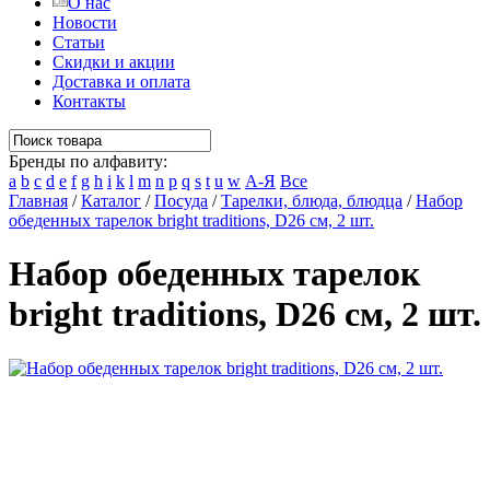
О нас
Новости
Статьи
Скидки и акции
Доставка и оплата
Контакты
Бренды по алфавиту:
a
b
c
d
e
f
g
h
i
k
l
m
n
p
q
s
t
u
w
А-Я
Все
Главная
/
Каталог
/
Посуда
/
Тарелки, блюда, блюдца
/
Набор
обеденных тарелок bright traditions, D26 см, 2 шт.
Набор обеденных тарелок
bright traditions, D26 см, 2 шт.