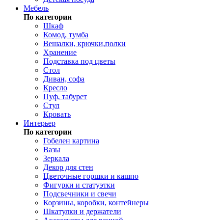
Мебель
По категории
Шкаф
Комод, тумба
Вешалки, крючки,полки
Хранение
Подставка под цветы
Стол
Диван, софа
Кресло
Пуф, табурет
Стул
Кровать
Интерьер
По категории
Гобелен картина
Вазы
Зеркала
Декор для стен
Цветочные горшки и кашпо
Фигурки и статуэтки
Подсвечники и свечи
Корзины, коробки, контейнеры
Шкатулки и держатели