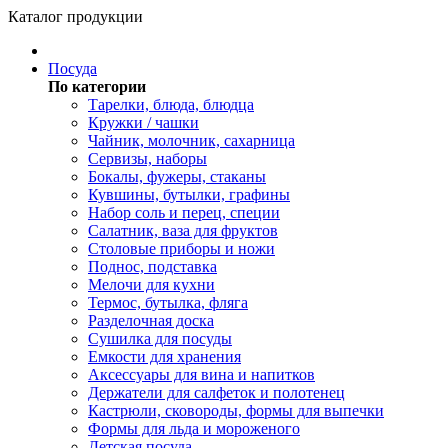
Каталог продукции
Посуда
По категории
Тарелки, блюда, блюдца
Кружки / чашки
Чайник, молочник, сахарница
Сервизы, наборы
Бокалы, фужеры, стаканы
Кувшины, бутылки, графины
Набор соль и перец, специи
Салатник, ваза для фруктов
Столовые приборы и ножи
Поднос, подставка
Мелочи для кухни
Термос, бутылка, фляга
Разделочная доска
Сушилка для посуды
Емкости для хранения
Аксессуары для вина и напитков
Держатели для салфеток и полотенец
Кастрюли, сковороды, формы для выпечки
Формы для льда и мороженого
Детская посуда