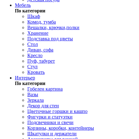
Мебель
По категории
Шкаф
Комод, тумба
Вешалки, крючки,полки
Хранение
Подставка под цветы
Стол
Диван, софа
Кресло
Пуф, табурет
Стул
Кровать
Интерьер
По категории
Гобелен картина
Вазы
Зеркала
Декор для стен
Цветочные горшки и кашпо
Фигурки и статуэтки
Подсвечники и свечи
Корзины, коробки, контейнеры
Шкатулки и держатели