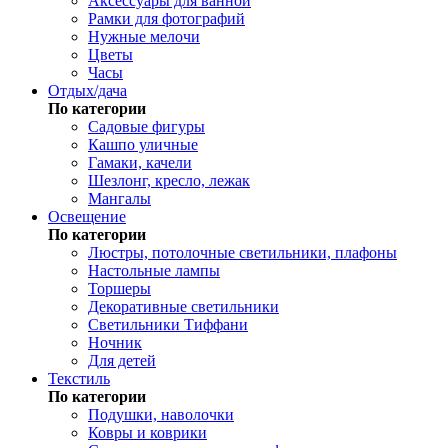
Аксессуары для ванной
Рамки для фотографий
Нужные мелочи
Цветы
Часы
Отдых/дача
По категории
Садовые фигуры
Кашпо уличные
Гамаки, качели
Шезлонг, кресло, лежак
Мангалы
Освещение
По категории
Люстры, потолочные светильники, плафоны
Настольные лампы
Торшеры
Декоративные светильники
Светильники Тиффани
Ночник
Для детей
Текстиль
По категории
Подушки, наволочки
Ковры и коврики