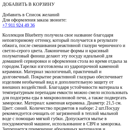
ДОБАВИТЬ В КОРЗИНУ
Добавить в Список желаний
Для оформления заказа звоните:
+7 911 924 49 36
Коллекция Blueberry получила свое название благодаря
неповторимому оттенку, который получается в результате
обжига, после смешивания реактивной глазури черничного и
светло-серого цвета. Лаконичные формы и красивый
полуматовый финиш делают эту посуду идеальной для
домашней сервировки и оформления стола во время отдыха за
городом.Тарелки изготовлены из ударопрочной каменной
керамики. Материал экологичный, практичный и
долговечный. Покрытие реактивной глазурью обеспечивает
изделиям необычный вид и дополнительную защиту от
внешних воздействий. Благодаря устойчивости материала к
температурным перепадам емкости можно смело использовать
для подогрева еды в микроволновой печи, а также подвергать
заморозке. Материал: каменная керамика. Диаметр: 21,5 см.
Цвет: синий. Количество предметов в наборе: 2 шт.Посуду
рекомендуется очищать от загрязнений в теплой мыльной
воде с помощью мягкой губки. Допускается мытье в
посудомоечной машине, использование в СВЧ и заморозка.
Запрещается применение абразивных материалов и