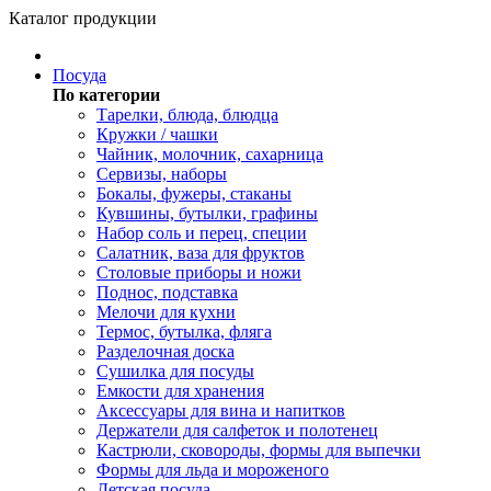
Каталог продукции
Посуда
По категории
Тарелки, блюда, блюдца
Кружки / чашки
Чайник, молочник, сахарница
Сервизы, наборы
Бокалы, фужеры, стаканы
Кувшины, бутылки, графины
Набор соль и перец, специи
Салатник, ваза для фруктов
Столовые приборы и ножи
Поднос, подставка
Мелочи для кухни
Термос, бутылка, фляга
Разделочная доска
Сушилка для посуды
Емкости для хранения
Аксессуары для вина и напитков
Держатели для салфеток и полотенец
Кастрюли, сковороды, формы для выпечки
Формы для льда и мороженого
Детская посуда