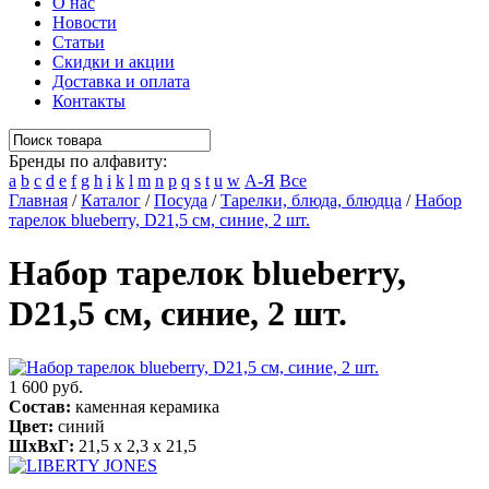
О нас
Новости
Статьи
Скидки и акции
Доставка и оплата
Контакты
Бренды по алфавиту:
a
b
c
d
e
f
g
h
i
k
l
m
n
p
q
s
t
u
w
А-Я
Все
Главная
/
Каталог
/
Посуда
/
Тарелки, блюда, блюдца
/
Набор
тарелок blueberry, D21,5 см, синие, 2 шт.
Набор тарелок blueberry,
D21,5 см, синие, 2 шт.
1 600 руб.
Состав:
каменная керамика
Цвет:
синий
ШхВхГ:
21,5 x 2,3 x 21,5