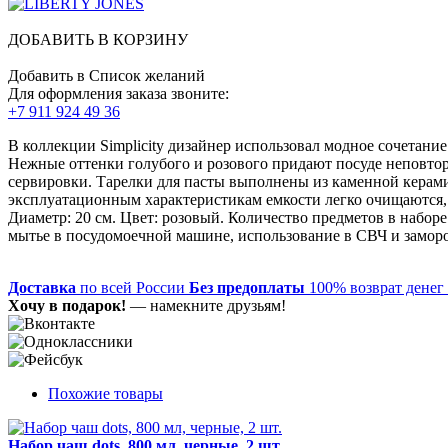
ДОБАВИТЬ В КОРЗИНУ
Добавить в Список желаний
Для оформления заказа звоните:
+7 911 924 49 36
В коллекции Simplicity дизайнер использовал модное сочетани
Нежные оттенки голубого и розового придают посуде неповто
сервировки. Тарелки для пасты выполнены из каменной керами
эксплуатационным характеристикам емкости легко очищаются, м
Диаметр: 20 см. Цвет: розовый. Количество предметов в набор
мытье в посудомоечной машине, использование в СВЧ и заморо
Доставка
по всей России
Без предоплаты
100% возврат денег
Хочу в подарок!
— намекните друзьям!
Похожие товары
Набор чаш dots, 800 мл, черные, 2 шт.