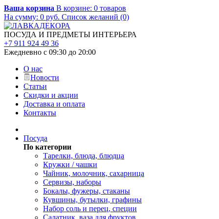
Ваша корзина
В корзине:
0
товаров
На сумму:
0
руб.
Список желаний (0)
ПОСУДА И ПРЕДМЕТЫ ИНТЕРЬЕРА
+7 911 924 49 36
Ежедневно с 09:30 до 20:00
О нас
Новости
Статьи
Скидки и акции
Доставка и оплата
Контакты
Посуда
По категории
Тарелки, блюда, блюдца
Кружки / чашки
Чайник, молочник, сахарница
Сервизы, наборы
Бокалы, фужеры, стаканы
Кувшины, бутылки, графины
Набор соль и перец, специи
Салатник, ваза для фруктов