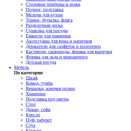
Столовые приборы и ножи
Поднос, подставка
Мелочи для кухни
Термос, бутылка, фляга
Разделочная доска
Сушилка для посуды
Емкости для хранения
Аксессуары для вина и напитков
Держатели для салфеток и полотенец
Кастрюли, сковороды, формы для выпечки
Формы для льда и мороженого
Детская посуда
Мебель
По категории
Шкаф
Комод, тумба
Вешалки, крючки,полки
Хранение
Подставка под цветы
Стол
Диван, софа
Кресло
Пуф, табурет
Стул
Кровать