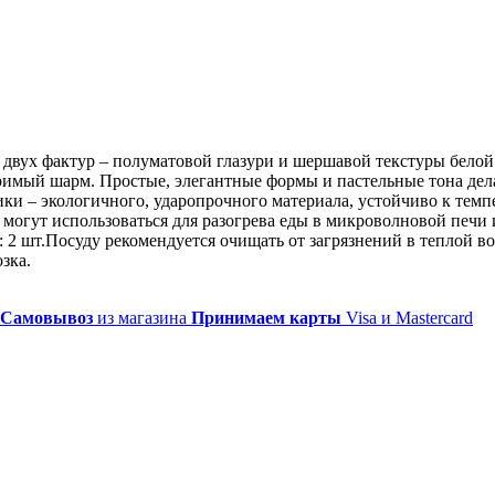
е двух фактур – полуматовой глазури и шершавой текстуры бело
римый шарм. Простые, элегантные формы и пастельные тона де
ки – экологичного, ударопрочного материала, устойчиво к тем
огут использоваться для разогрева еды в микроволновой печи и
е: 2 шт.Посуду рекомендуется очищать от загрязнений в теплой 
зка.
Самовывоз
из магазина
Принимаем карты
Visa и Mastercard