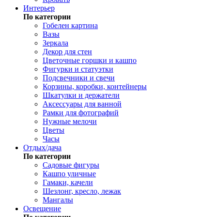
Интерьер
По категории
Гобелен картина
Вазы
Зеркала
Декор для стен
Цветочные горшки и кашпо
Фигурки и статуэтки
Подсвечники и свечи
Корзины, коробки, контейнеры
Шкатулки и держатели
Аксессуары для ванной
Рамки для фотографий
Нужные мелочи
Цветы
Часы
Отдых/дача
По категории
Садовые фигуры
Кашпо уличные
Гамаки, качели
Шезлонг, кресло, лежак
Мангалы
Освещение