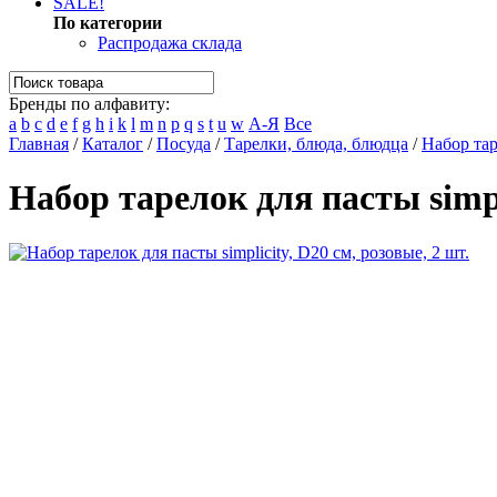
SALE!
По категории
Распродажа склада
Бренды по алфавиту:
a
b
c
d
e
f
g
h
i
k
l
m
n
p
q
s
t
u
w
А-Я
Все
Главная
/
Каталог
/
Посуда
/
Тарелки, блюда, блюдца
/
Набор тар
Набор тарелок для пасты simpli