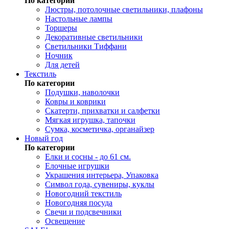
По категории
Люстры, потолочные светильники, плафоны
Настольные лампы
Торшеры
Декоративные светильники
Светильники Тиффани
Ночник
Для детей
Текстиль
По категории
Подушки, наволочки
Ковры и коврики
Скатерти, прихватки и салфетки
Мягкая игрушка, тапочки
Сумка, косметичка, органайзер
Новый год
По категории
Елки и сосны - до 61 см.
Елочные игрушки
Украшения интерьера, Упаковка
Символ года, сувениры, куклы
Новогодний текстиль
Новогодняя посуда
Свечи и подсвечники
Освещение