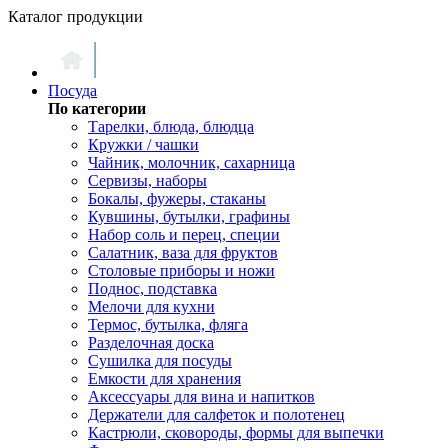
Каталог продукции
Посуда
По категории
Тарелки, блюда, блюдца
Кружки / чашки
Чайник, молочник, сахарница
Сервизы, наборы
Бокалы, фужеры, стаканы
Кувшины, бутылки, графины
Набор соль и перец, специи
Салатник, ваза для фруктов
Столовые приборы и ножи
Поднос, подставка
Мелочи для кухни
Термос, бутылка, фляга
Разделочная доска
Сушилка для посуды
Емкости для хранения
Аксессуары для вина и напитков
Держатели для салфеток и полотенец
Кастрюли, сковороды, формы для выпечки