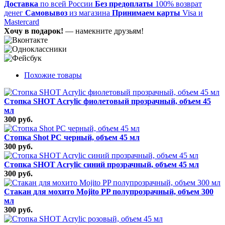
Доставка
по всей России
Без предоплаты
100% возврат
денег
Самовывоз
из магазина
Принимаем карты
Visa и
Mastercard
Хочу в подарок!
— намекните друзьям!
Похожие товары
Стопка SHOT Acrylic фиолетовый прозрачный, объем 45
мл
300 руб.
Стопка Shot РС черный, объем 45 мл
300 руб.
Стопка SHOT Acrylic синий прозрачный, объем 45 мл
300 руб.
Стакан для мохито Mojito PP полупрозрачный, объем 300
мл
300 руб.