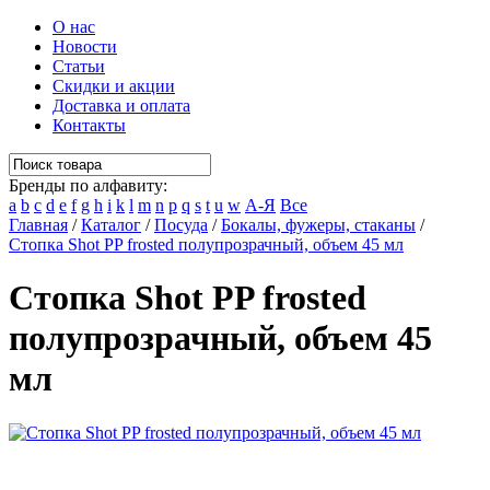
О нас
Новости
Статьи
Скидки и акции
Доставка и оплата
Контакты
Бренды по алфавиту:
a
b
c
d
e
f
g
h
i
k
l
m
n
p
q
s
t
u
w
А-Я
Все
Главная
/
Каталог
/
Посуда
/
Бокалы, фужеры, стаканы
/
Стопка Shot PP frosted полупрозрачный, объем 45 мл
Стопка Shot PP frosted
полупрозрачный, объем 45
мл