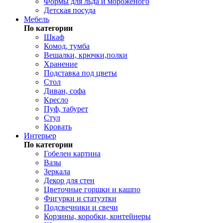
Формы для льда и мороженого
Детская посуда
Мебель
По категории
Шкаф
Комод, тумба
Вешалки, крючки,полки
Хранение
Подставка под цветы
Стол
Диван, софа
Кресло
Пуф, табурет
Стул
Кровать
Интерьер
По категории
Гобелен картина
Вазы
Зеркала
Декор для стен
Цветочные горшки и кашпо
Фигурки и статуэтки
Подсвечники и свечи
Корзины, коробки, контейнеры