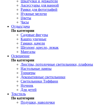
Шкатулки и держатели
Аксессуары для ванной
Рамки для фотографий
Нужные мелочи
Цветы
Часы
Отдых/дача
По категории
Садовые фигуры
Кашпо уличные
Гамаки, качели
Шезлонг, кресло, лежак
Мангалы
Освещение
По категории
Люстры, потолочные светильники, плафоны
Настольные лампы
Торшеры
Декоративные светильники
Светильники Тиффани
Ночник
Для детей
Текстиль
По категории
Подушки, наволочки