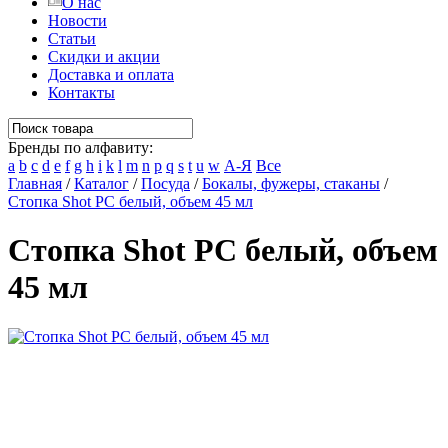
О нас
Новости
Статьи
Скидки и акции
Доставка и оплата
Контакты
Бренды по алфавиту:
a
b
c
d
e
f
g
h
i
k
l
m
n
p
q
s
t
u
w
А-Я
Все
Главная
/
Каталог
/
Посуда
/
Бокалы, фужеры, стаканы
/
Стопка Shot РС белый, объем 45 мл
Стопка Shot РС белый, объем
45 мл