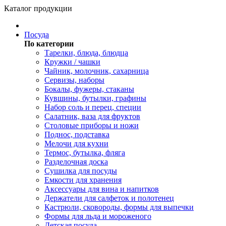
Каталог продукции
Посуда
По категории
Тарелки, блюда, блюдца
Кружки / чашки
Чайник, молочник, сахарница
Сервизы, наборы
Бокалы, фужеры, стаканы
Кувшины, бутылки, графины
Набор соль и перец, специи
Салатник, ваза для фруктов
Столовые приборы и ножи
Поднос, подставка
Мелочи для кухни
Термос, бутылка, фляга
Разделочная доска
Сушилка для посуды
Емкости для хранения
Аксессуары для вина и напитков
Держатели для салфеток и полотенец
Кастрюли, сковороды, формы для выпечки
Формы для льда и мороженого
Детская посуда