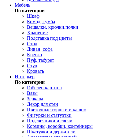
Мебель
По категории
Шкаф
Комод, тумба
Вешалки, крючки,полки
Хранение
Подставка под цветы
Стол
Диван, софа
Кресло
Пуф, табурет
Стул
Кровать
Интерьер
По категории
Гобелен картина
Вазы
Зеркала
Декор для стен
Цветочные горшки и кашпо
Фигурки и статуэтки
Подсвечники и свечи
Корзины, коробки, контейнеры
Шкатулки и держатели