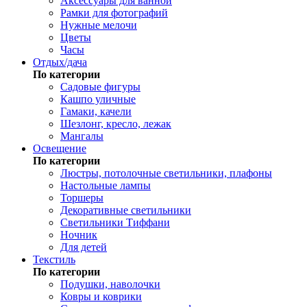
Аксессуары для ванной
Рамки для фотографий
Нужные мелочи
Цветы
Часы
Отдых/дача
По категории
Садовые фигуры
Кашпо уличные
Гамаки, качели
Шезлонг, кресло, лежак
Мангалы
Освещение
По категории
Люстры, потолочные светильники, плафоны
Настольные лампы
Торшеры
Декоративные светильники
Светильники Тиффани
Ночник
Для детей
Текстиль
По категории
Подушки, наволочки
Ковры и коврики