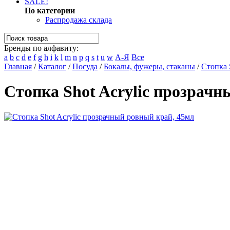
SALE!
По категории
Распродажа склада
Бренды по алфавиту:
a
b
c
d
e
f
g
h
i
k
l
m
n
p
q
s
t
u
w
А-Я
Все
Главная
/
Каталог
/
Посуда
/
Бокалы, фужеры, стаканы
/
Стопка 
Стопка Shot Acrylic прозрачн