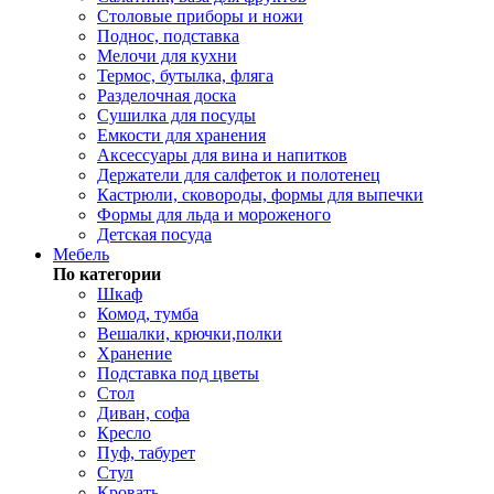
Столовые приборы и ножи
Поднос, подставка
Мелочи для кухни
Термос, бутылка, фляга
Разделочная доска
Сушилка для посуды
Емкости для хранения
Аксессуары для вина и напитков
Держатели для салфеток и полотенец
Кастрюли, сковороды, формы для выпечки
Формы для льда и мороженого
Детская посуда
Мебель
По категории
Шкаф
Комод, тумба
Вешалки, крючки,полки
Хранение
Подставка под цветы
Стол
Диван, софа
Кресло
Пуф, табурет
Стул
Кровать