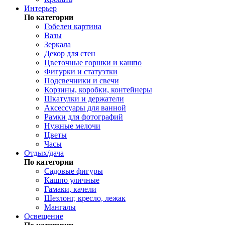
Интерьер
По категории
Гобелен картина
Вазы
Зеркала
Декор для стен
Цветочные горшки и кашпо
Фигурки и статуэтки
Подсвечники и свечи
Корзины, коробки, контейнеры
Шкатулки и держатели
Аксессуары для ванной
Рамки для фотографий
Нужные мелочи
Цветы
Часы
Отдых/дача
По категории
Садовые фигуры
Кашпо уличные
Гамаки, качели
Шезлонг, кресло, лежак
Мангалы
Освещение