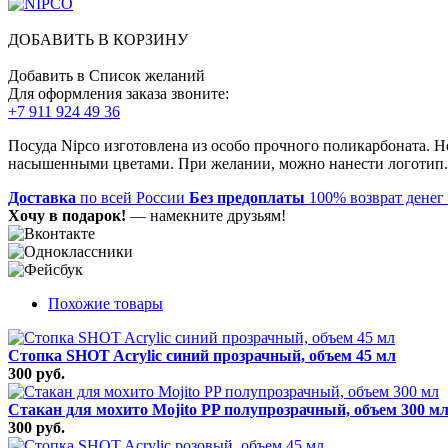
ДОБАВИТЬ В КОРЗИНУ
Добавить в Список желаний
Для оформления заказа звоните:
+7 911 924 49 36
Посуда Nipco изготовлена из особо прочного поликарбоната. Н
насышенными цветами. При желании, можно нанести логотип. П
Доставка
по всей России
Без предоплаты
100% возврат денег
Хочу в подарок!
— намекните друзьям!
Похожие товары
Стопка SHOT Acrylic синий прозрачный, объем 45 мл
300 руб.
Стакан для мохито Mojito PP полупрозрачный, объем 300 м
300 руб.