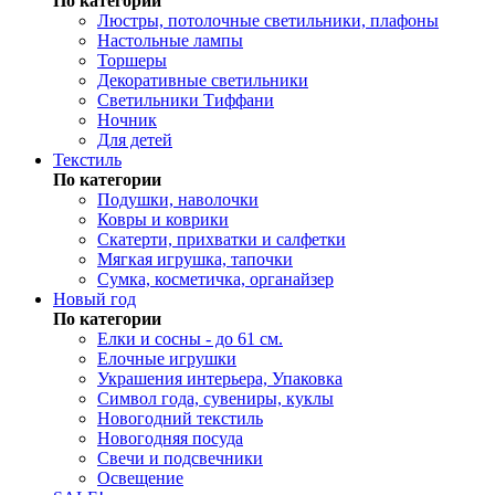
По категории
Люстры, потолочные светильники, плафоны
Настольные лампы
Торшеры
Декоративные светильники
Светильники Тиффани
Ночник
Для детей
Текстиль
По категории
Подушки, наволочки
Ковры и коврики
Скатерти, прихватки и салфетки
Мягкая игрушка, тапочки
Сумка, косметичка, органайзер
Новый год
По категории
Елки и сосны - до 61 см.
Елочные игрушки
Украшения интерьера, Упаковка
Символ года, сувениры, куклы
Новогодний текстиль
Новогодняя посуда
Свечи и подсвечники
Освещение