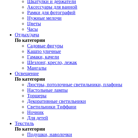
Шкатулки и держатели
Аксессуары для ванной
Рамки для фотографий
Нужные мелочи
Цветы
Часы
Отдых/дача
По категории
Садовые фигуры
Кашпо уличные
Гамаки, качели
Шезлонг, кресло, лежак
Мангалы
Освещение
По категории
Люстры, потолочные светильники, плафоны
Настольные лампы
Торшеры
Декоративные светильники
Светильники Тиффани
Ночник
Для детей
Текстиль
По категории
Подушки, наволочки