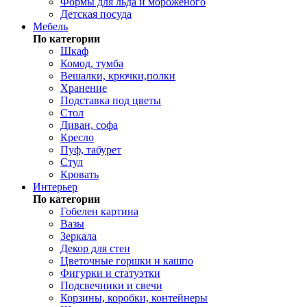
Формы для льда и мороженого
Детская посуда
Мебель
По категории
Шкаф
Комод, тумба
Вешалки, крючки,полки
Хранение
Подставка под цветы
Стол
Диван, софа
Кресло
Пуф, табурет
Стул
Кровать
Интерьер
По категории
Гобелен картина
Вазы
Зеркала
Декор для стен
Цветочные горшки и кашпо
Фигурки и статуэтки
Подсвечники и свечи
Корзины, коробки, контейнеры