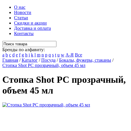
О нас
Новости
Статьи
Скидки и акции
Доставка и оплата
Контакты
Бренды по алфавиту:
a
b
c
d
e
f
g
h
i
k
l
m
n
p
q
s
t
u
w
А-Я
Все
Главная
/
Каталог
/
Посуда
/
Бокалы, фужеры, стаканы
/
Стопка Shot РС прозрачный, объем 45 мл
Стопка Shot РС прозрачный,
объем 45 мл