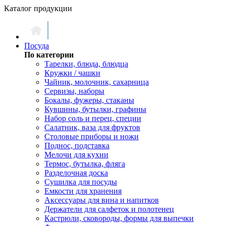
Каталог продукции
Посуда
По категории
Тарелки, блюда, блюдца
Кружки / чашки
Чайник, молочник, сахарница
Сервизы, наборы
Бокалы, фужеры, стаканы
Кувшины, бутылки, графины
Набор соль и перец, специи
Салатник, ваза для фруктов
Столовые приборы и ножи
Поднос, подставка
Мелочи для кухни
Термос, бутылка, фляга
Разделочная доска
Сушилка для посуды
Емкости для хранения
Аксессуары для вина и напитков
Держатели для салфеток и полотенец
Кастрюли, сковороды, формы для выпечки