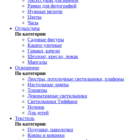
Аксессуары для ванной
Рамки для фотографий
Нужные мелочи
Цветы
Часы
Отдых/дача
По категории
Садовые фигуры
Кашпо уличные
Гамаки, качели
Шезлонг, кресло, лежак
Мангалы
Освещение
По категории
Люстры, потолочные светильники, плафоны
Настольные лампы
Торшеры
Декоративные светильники
Светильники Тиффани
Ночник
Для детей
Текстиль
По категории
Подушки, наволочки
Ковры и коврики