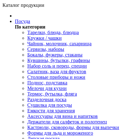
Каталог продукции
Посуда
По категории
Тарелки, блюда, блюдца
Кружки / чашки
Чайник, молочник, сахарница
Сервизы, наборы
Бокалы, фужеры, стаканы
Кувшины, бутылки, графины
Набор соль и перец, специи
Салатник, ваза для фруктов
Столовые приборы и ножи
Поднос, подставка
Мелочи для кухни
Термос, бутылка, фляга
Разделочная доска
Сушилка для посуды
Емкости для хранения
Аксессуары для вина и напитков
Держатели для салфеток и полотенец
Кастрюли, сковороды, формы для выпечки
Формы для льда и мороженого
Детская посуда