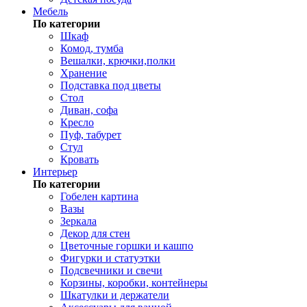
Мебель
По категории
Шкаф
Комод, тумба
Вешалки, крючки,полки
Хранение
Подставка под цветы
Стол
Диван, софа
Кресло
Пуф, табурет
Стул
Кровать
Интерьер
По категории
Гобелен картина
Вазы
Зеркала
Декор для стен
Цветочные горшки и кашпо
Фигурки и статуэтки
Подсвечники и свечи
Корзины, коробки, контейнеры
Шкатулки и держатели