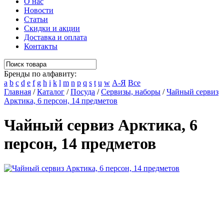
О нас
Новости
Статьи
Скидки и акции
Доставка и оплата
Контакты
Бренды по алфавиту:
a
b
c
d
e
f
g
h
i
k
l
m
n
p
q
s
t
u
w
А-Я
Все
Главная
/
Каталог
/
Посуда
/
Сервизы, наборы
/
Чайный сервиз
Арктика, 6 персон, 14 предметов
Чайный сервиз Арктика, 6
персон, 14 предметов