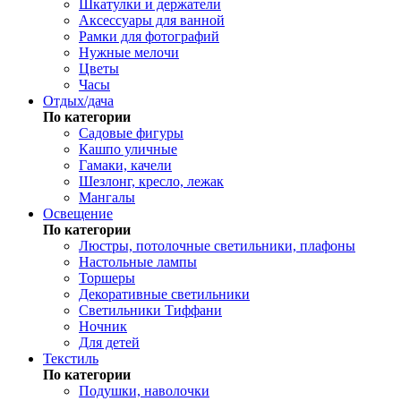
Шкатулки и держатели
Аксессуары для ванной
Рамки для фотографий
Нужные мелочи
Цветы
Часы
Отдых/дача
По категории
Садовые фигуры
Кашпо уличные
Гамаки, качели
Шезлонг, кресло, лежак
Мангалы
Освещение
По категории
Люстры, потолочные светильники, плафоны
Настольные лампы
Торшеры
Декоративные светильники
Светильники Тиффани
Ночник
Для детей
Текстиль
По категории
Подушки, наволочки