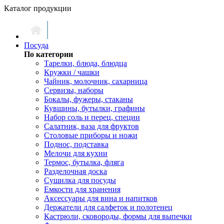
Каталог продукции
Посуда
По категории
Тарелки, блюда, блюдца
Кружки / чашки
Чайник, молочник, сахарница
Сервизы, наборы
Бокалы, фужеры, стаканы
Кувшины, бутылки, графины
Набор соль и перец, специи
Салатник, ваза для фруктов
Столовые приборы и ножи
Поднос, подставка
Мелочи для кухни
Термос, бутылка, фляга
Разделочная доска
Сушилка для посуды
Емкости для хранения
Аксессуары для вина и напитков
Держатели для салфеток и полотенец
Кастрюли, сковороды, формы для выпечки