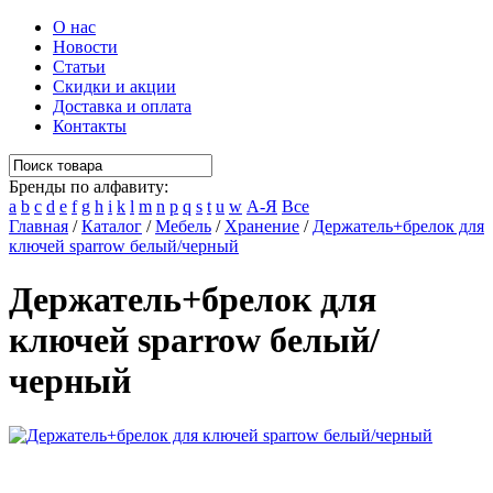
О нас
Новости
Статьи
Скидки и акции
Доставка и оплата
Контакты
Бренды по алфавиту:
a
b
c
d
e
f
g
h
i
k
l
m
n
p
q
s
t
u
w
А-Я
Все
Главная
/
Каталог
/
Мебель
/
Хранение
/
Держатель+брелок для
ключей sparrow белый/черный
Держатель+брелок для
ключей sparrow белый/
черный