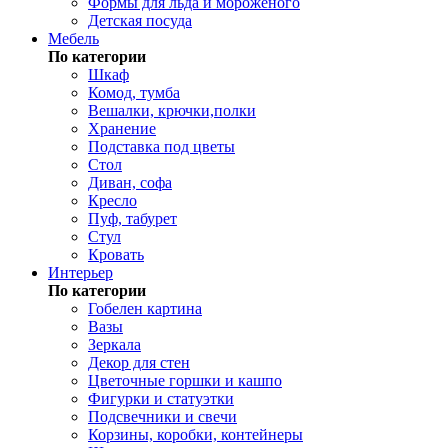
Формы для льда и мороженого
Детская посуда
Мебель
По категории
Шкаф
Комод, тумба
Вешалки, крючки,полки
Хранение
Подставка под цветы
Стол
Диван, софа
Кресло
Пуф, табурет
Стул
Кровать
Интерьер
По категории
Гобелен картина
Вазы
Зеркала
Декор для стен
Цветочные горшки и кашпо
Фигурки и статуэтки
Подсвечники и свечи
Корзины, коробки, контейнеры